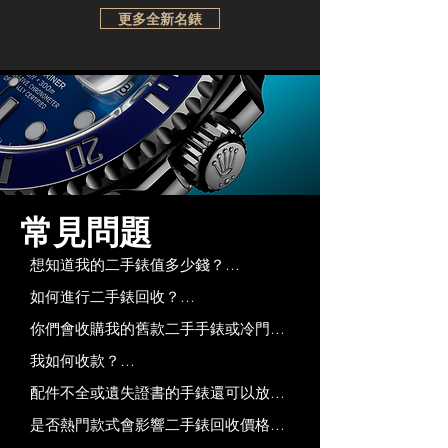
更多全新名錶
​常見問題
想知道我的二手錶值多少錢？

您只需將 二手名錶 的基本資料（如手
如何進行二手錶回收？

錶的正面、背面、側面照片，以及配件
在 28watches 放售手錶的流程簡單而便
你們會收購我的舊款二手手錶或冷門款
如證書和錶盒）透過 WhatsApp 發送給
捷。您可以選擇線上免費估價，或親臨
式嗎？

我們，28watches 將快速為您提供專業
我如何收款？

我們位於銅鑼灣及尖沙咀的門市進行交
會，28watches 收購各類型的二手名
且透明的估價服務。
28watches 提供多種靈活的付款方式，
易。只需提供手錶照片和相關配件，我
配件不全或遺失證書的手錶還可以放售
錶，包括 Rolex、古董錶和冷門款式。
包括現金支付或即時轉數快（FPS），
們將迅速為您提供報價，並確保交易過
嗎？

儘管手錶的受歡迎程度或稀有性可能會
是否熱門款式會影響二手錶回收價格
以便您能即時收到款項，確保交易方便
程安全可靠。
可以，但價格可能會受影響。手錶的配
影響二手錶回收的價值，但我們一樣會
嗎？
