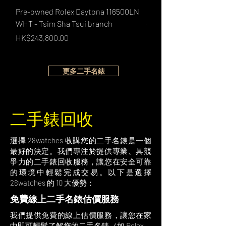
Pre-owned Rolex Daytona 116500LN
Pre-owned Rolex Yacht
WHT - Tsim Sha Tsui branch
- Causeway Bay branch
價格
價格
HK$243,800.00
HK$192,800.00
更多二手名錶
二手錶回收
選擇 28watches 收購您的二手名錶是一個
最好的決定。我們專注於提供專業、具競
爭力的二手錶回收服務，讓您在安全可靠
的環境中輕鬆完成交易。以下是選擇
28watches 的 10 大優勢：
免費線上二手名錶估價服務
我們提供免費的線上估價服務，讓您在家
中即可輕鬆了解您的二手名錶（如 Rolex、