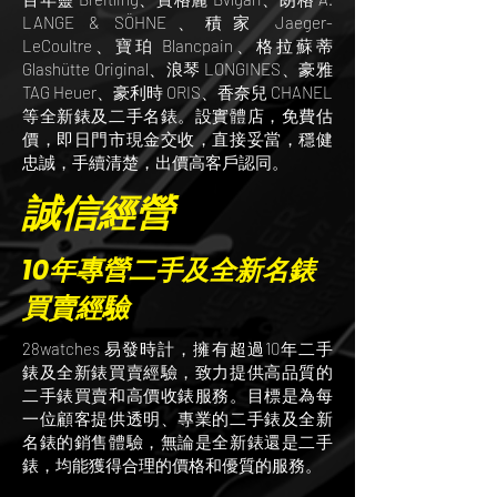
LANGE & SÖHNE、積家 Jaeger-
LeCoultre、寶珀 Blancpain、格拉蘇蒂
Glashütte Original、浪琴 LONGINES、豪雅
TAG Heuer、豪利時 ORIS、香奈兒 CHANEL
等全新錶及二手名錶。設實體店，免費估
價，即日門市現金交收，直接妥當，穩健
忠誠，手續清楚，出價高客戶認同。
誠信經營
10年專營二手及全新名錶
買賣經驗
28watches 易發時計，擁有超過10年二手
錶及全新錶買賣經驗，致力提供高品質的
二手錶買賣和高價收錶服務。目標是為每
一位顧客提供透明、專業的二手錶及全新
名錶的銷售體驗，無論是全新錶還是二手
錶，均能獲得合理的價格和優質的服務。