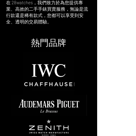
快捷。
在 28watches，我們致力於為您提供專
件，如錶盒、證書（保養卡）、說明
根據市場行情提供最具競爭力的報價，
是的，手錶的熱門程度確實會影響其價
業、高效的二手手錶買賣服務，無論是流
書、吊牌、發票等，對於價格有重要影
尤其是對於像 Rolex 這類具有高度流通
值。例如 Rolex 這類經典品牌，特定型
行款還是稀有款式，您都可以享受到安
響，特別是證書（保養卡）是最為關鍵
性和保值能力的手錶。
號和款式的市場需求較高，通常會有更
全、透明的交易體驗。
的部分。28watches 建議您在購買手錶
高的價格。在 28watches，我們根據市
時，妥善保管這些重要的配件，無論是
場需求為每一款手錶提供合理且具競爭
否計劃將來放售。
力的報價。
熱門品牌