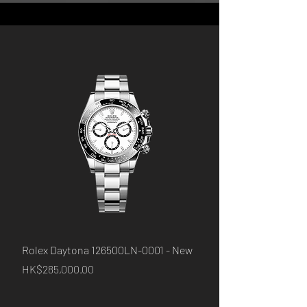
Rolex Daytona 126500LN-0001 - New
Rolex Daytona 126500
價格
價格
HK$285,000.00
HK$243,000.00