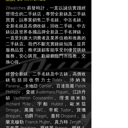
28watches 易發時計，一直以誠信實踐經
營理念的二手錶店，專營全新錶及二手錶
買賣，以專業銷售二手名錶、中古名錶、
全新名錶及高價收錶，回收二手錶、中古
錶以及世界各國品牌全新及二手名牌錶，
一直受到廣大消費者及業界信賴和推薦的
二手錶店。我們不斷充實鐘錶知識，提昇
服務品質，務求讓顧客能享受到優質購錶
服務，安心購買。歡迎親臨門市指教，交
換心得。
經營全新錶、二手名錶及中古錶，高價收
錶包括回收勞力士Rolex、沛納海
Panerai、卡地亞 Cartier、百達翡麗 Patek
Philippe 、愛彼 Audemars Piguet、江詩丹
頓 Vacheron Constantin、理查德米勒
Richard Mille、宇舶 Hublot、歐米茄
Omega、萬國 IWC、帝舵 Tudor、寶璣
Breguet、伯爵 Piaget、蕭邦 Chopard 、法
蘭克穆勒 Franck Muller、真力時 Zenith、
百年靈 Breitling、寶格麗 Bvlgari、朗格 A.