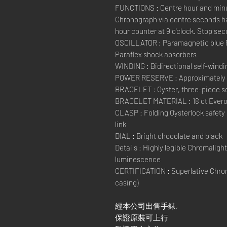
FUNCTIONS : Centre hour and minut
Chronograph via centre seconds ha
hour counter at 9 o'clock. Stop sec
OSCILLATOR : Paramagnetic blue 
Paraflex shock absorbers
WINDING : Bidirectional self-windi
POWER RESERVE : Approximately 
BRACELET : Oyster, three-piece sol
BRACELET MATERIAL : 18 ct Evero
CLASP : Folding Oysterlock safety
link
DIAL : Bright chocolate and black
Details : Highly legible Chromalight
luminescence
CERTIFICATION : Superlative Chron
casing)
經本公司出售手錶,
保證原裝可上行