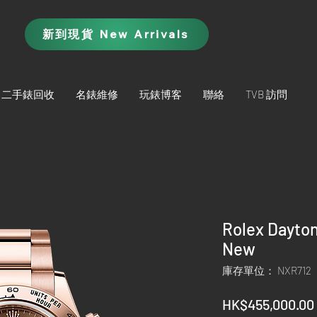
新到現貨 New Arrivals
二手錶回收
名錶維修
玩錶博客
聯絡
TVB 訪問
Rolex Dayto
New
庫存單位： NXR712
HK$455,000.00