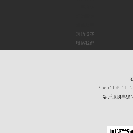
二手名錶
訂購新錶
​維修服務
玩錶博客
聯絡我們
Shop G10B G/F C
客戶服務專線/wh