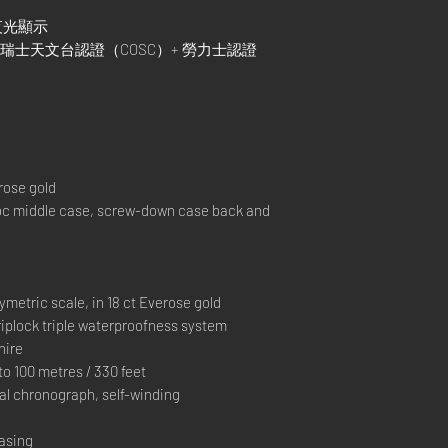
色夜光顯示
瑞士天文台認證（COSC）+ 勞力士認證
rose gold
 middle case, screw-down case back and
metric scale, in 18 ct Everose gold
lock triple waterproofness system
hire
 100 metres / 330 feet
l chronograph, self-winding
casing