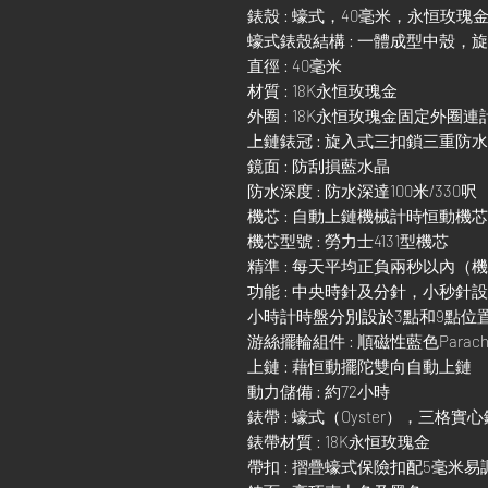
錶殼 : 蠔式，40毫米，永恒玫瑰
蠔式錶殼結構 : 一體成型中殼，
直徑 : 40毫米
材質 : 18K永恒玫瑰金
外圈 : 18K永恒玫瑰金固定外圈
上鏈錶冠 : 旋入式三扣鎖三重防
鏡面 : 防刮損藍水晶
防水深度 : 防水深達100米/330呎
機芯 : 自動上鏈機械計時恒動機芯
機芯型號 : 勞力士4131型機芯
精準 : 每天平均正負兩秒以內（
功能 : 中央時針及分針，小秒針
小時計時盤分別設於3點和9點位
游絲擺輪組件 : 順磁性藍色Parach
上鏈 : 藉恒動擺陀雙向自動上鏈
動力儲備 : 約72小時
錶帶 : 蠔式（Oyster），三格實
錶帶材質 : 18K永恒玫瑰金
帶扣 : 摺疊蠔式保險扣配5毫米