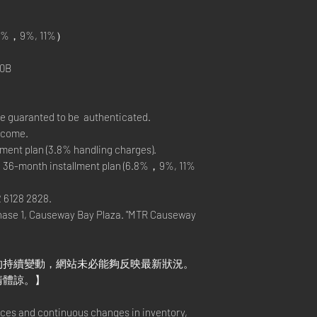
%，9%, 11%）
0B
re guaranted to be authenticated.
elcome.
ment plan (3.8% handling charges).
, 36-month installment plan (6.8%，9%, 11%
2 6128 2828.
hase 1, Causeway Bay Plaza. "MTR Causeway
的持續變動，網站未必能夠反映最新狀況。
請體諒。】
rices and continuous changes in inventory,