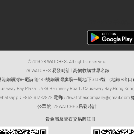
28 Watches 手機程式
©2019 28 WATCHES. All rights reserved.
28 WATCHES 易發時計 | 高價收購世界名錶
香港銅鑼灣軒尼詩道489號銅鑼灣廣場一期地下G10B號 （地鐵B出口
auseway Bay Plaza 1, 489 Hennessy Road , Causeway Bay,Hong Ko
atsapp：
+852 61282828
電郵 :
28watchescompany@gmail.com
微
​公眾號: 28WATCHES易發時計
貴金屬及寶石交易商註冊