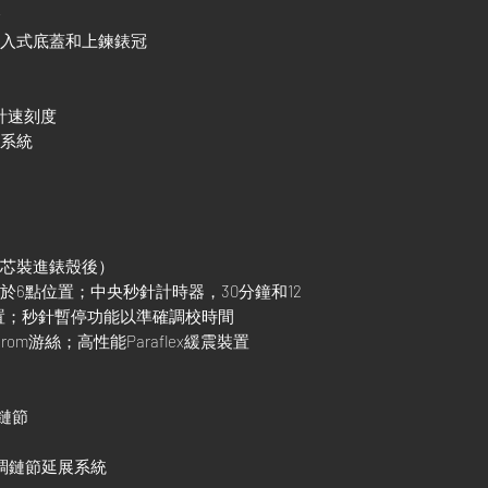
金
旋入式底蓋和上鍊錶冠
連計速刻度
水系統
機芯裝進錶殼後）
設於6點位置；中央秒針計時器，30分鐘和12
置；秒針暫停功能以準確調校時間
rom游絲；高性能Paraflex緩震裝置
心鏈節
易調鏈節延展系統