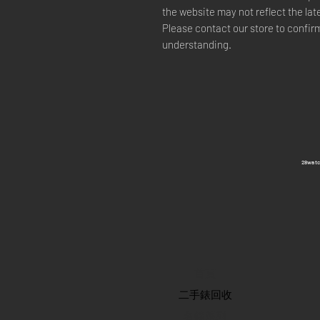
the website may not reflect the lat
Please contact our store to confirm
understanding.
​28wa
首頁
​二手錶回收
​名錶系列