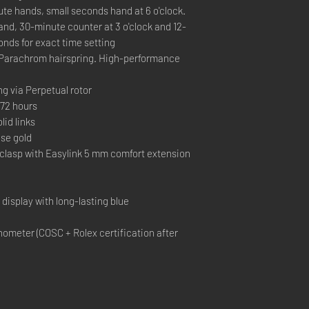
e hands, small seconds hand at 6 o'clock.
nd, 30-minute counter at 3 o'clock and 12-
onds for exact time setting
Parachrom hairspring. High-performance
ng via Perpetual rotor
72 hours
id links
se gold
 clasp with Easylink 5 mm comfort extension
 display with long-lasting blue
ometer (COSC + Rolex certification after