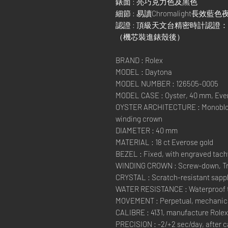
錶面 : 亮巧克力色及黑色
細節 : 易讀Chromalight長效藍
認證 : 頂級天文台精密時計認證：
（機芯裝進錶殼後）
BRAND : Rolex
MODEL : Daytona
MODEL NUMBER : 126505-0005
MODEL CASE : Oyster, 40 mm, Eve
OYSTER ARCHITECTURE : Monobloc
winding crown
DIAMETER : 40 mm
MATERIAL : 18 ct Everose gold
BEZEL : Fixed, with engraved tachy
WINDING CROWN : Screw-down, Trip
CRYSTAL : Scratch-resistant sapp
WATER RESISTANCE : Waterproof to
MOVEMENT : Perpetual, mechanica
CALIBRE : 4131, manufacture Rolex
PRECISION : -2/+2 sec/day, after 