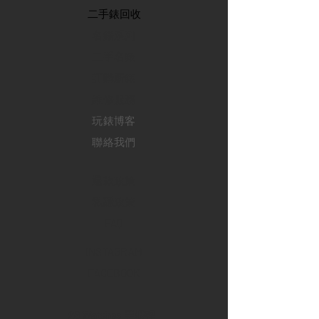
​二手錶回收
​名錶系列
二手名錶
訂購新錶
​維修服務
玩錶博客
聯絡我們
退款政策
私隱政策
FAQ
INSTAGRAM
FACEBOOK
28 Watches 手機程