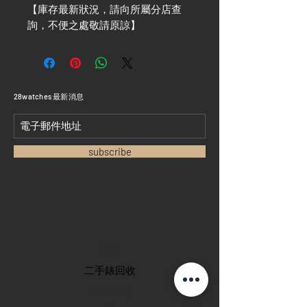
【庫存最新狀況，請向所屬分店查
詢，不便之處敬請原諒】
​28watches 最新消息
subscribe
首頁
​二手錶回收
​名錶系列