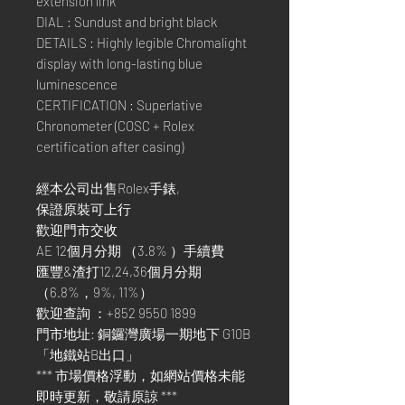
extension link
DIAL : Sundust and bright black
DETAILS : Highly legible Chromalight
display with long-lasting blue
luminescence
CERTIFICATION : Superlative
Chronometer (COSC + Rolex
certification after casing)
經本公司出售Rolex手錶,
保證原裝可上行
歡迎門市交收
AE 12個月分期 （3.8% ）手續費
匯豐&渣打12,24,36個月分期
（6.8%，9%, 11%）
歡迎查詢 ：+852 9550 1899
門市地址: 銅鑼灣廣場一期地下 G10B
「地鐵站B出口」
*** 市場價格浮動，如網站價格未能
即時更新，敬請原諒 ***