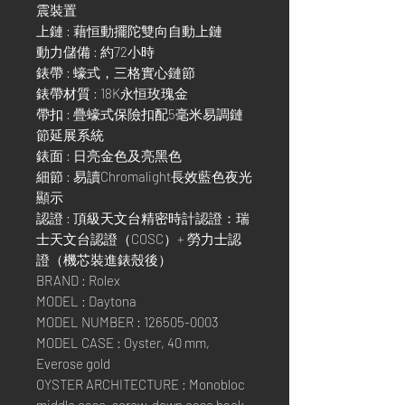
震裝置
上鏈 : 藉恒動擺陀雙向自動上鏈
動力儲備 : 約72小時
錶帶 : 蠔式，三格實心鏈節
錶帶材質 : 18K永恒玫瑰金
帶扣 : 疊蠔式保險扣配5毫米易調鏈
節延展系統
錶面 : 日亮金色及亮黑色
細節 : 易讀Chromalight長效藍色夜光
顯示
認證 : 頂級天文台精密時計認證：瑞
士天文台認證（COSC）+ 勞力士認
證（機芯裝進錶殼後）
BRAND : Rolex
MODEL : Daytona
MODEL NUMBER : 126505-0003
MODEL CASE : Oyster, 40 mm,
Everose gold
OYSTER ARCHITECTURE : Monobloc
middle case, screw-down case back