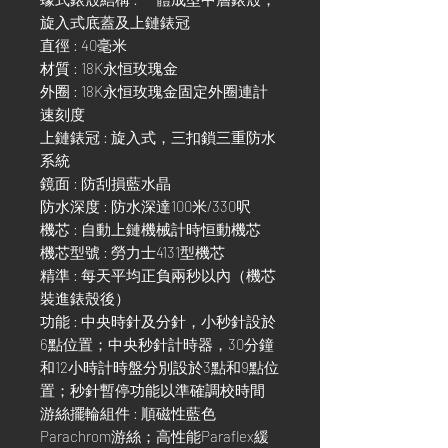
旋入式底蓋及上鏈錶冠
直徑 : 40毫米
材質 : 18K永恒玫瑰金
外圈 : 18K永恒玫瑰金固定外圈連計
速刻度
上鏈錶冠 : 旋入式，三扣鎖三重防水
系統
鏡面 : 防刮損藍水晶
防水深度 : 防水深達100米/330呎
機芯 : 自動上鏈機械計時恒動機芯
機芯型號 : 勞力士4131型機芯
精準 : 每天平均正負兩秒以內（機芯
裝進錶殼後）
功能 : 中央時針及分針，小秒針設於
6點位置；中央秒針計時器，30分鐘
和12小時計時盤分別設於3點和9點位
置；秒針暫停功能以準確調校時間
游絲擺輪組件 : 順磁性藍色
Parachrom游絲；高性能Paraflex緩