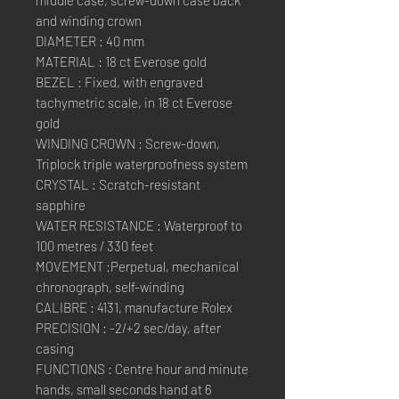
and winding crown
DIAMETER : 40 mm
MATERIAL : 18 ct Everose gold
BEZEL : Fixed, with engraved
tachymetric scale, in 18 ct Everose
gold
WINDING CROWN : Screw-down,
Triplock triple waterproofness system
CRYSTAL : Scratch-resistant
sapphire
WATER RESISTANCE : Waterproof to
100 metres / 330 feet
MOVEMENT :Perpetual, mechanical
chronograph, self-winding
CALIBRE : 4131, manufacture Rolex
PRECISION : -2/+2 sec/day, after
casing
FUNCTIONS : Centre hour and minute
hands, small seconds hand at 6