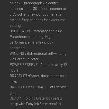
o'clock. Chronograph via centre
seconds hand, 30-minute counter at
3 o'clock and 12-hour counter at 9
o'clock. Stop seconds for exact time
setting
OSCILLATOR : Paramagnetic blue
Parachrom hairspring. High-
performance Paraflex shock
absorbers
WINDING : Bidirectional self-winding
via Perpetual rotor
POWER RESERVE : Approximately 72
hours
BRACELET :Oyster, three-piece solid
links
BRACELET MATERIAL :18 ct Everose
gold
CLASP : Folding Oysterlock safety
clasp with Easylink 5 mm comfort