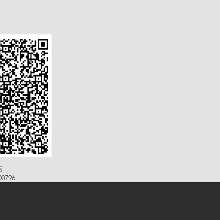
店
0796