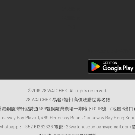
退款政策
私隱政策
FAQ
28 Watches 手機程式
©2019 28 WATCHES. All rights reserved.
28 WATCHES 易發時計 | 高價收購世界名錶
香港銅鑼灣軒尼詩道489號銅鑼灣廣場一期地下G10B號 （地鐵B出口
auseway Bay Plaza 1, 489 Hennessy Road , Causeway Bay,Hong Ko
atsapp：
+852 61282828
電郵 :
28watchescompany@gmail.com
微