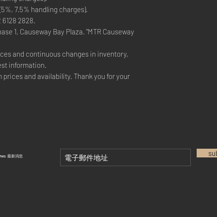
 (5%, 7.5% handling charges).
2 6128 2828.
hase 1, Causeway Bay Plaza. "MTR Causeway
rices and continuous changes in inventory,
est information.
 prices and availability. Thank you for your
su
tches 最新消息