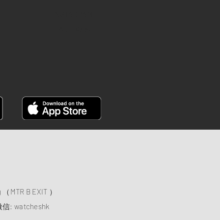
INSTAGRAM
FACEBOOK
）
ng （MTR B EXIT ）
信: watcheshk