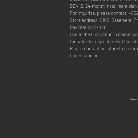
BEA 12, 24-month installment plan
For inquiries, please contact: +85
Store address: G10B, Basement, P
Bay Station Exit B"
Due to the fluctuation in market p
the website may not reflect the lat
Please contact our store to confirm
understanding.
​28wa