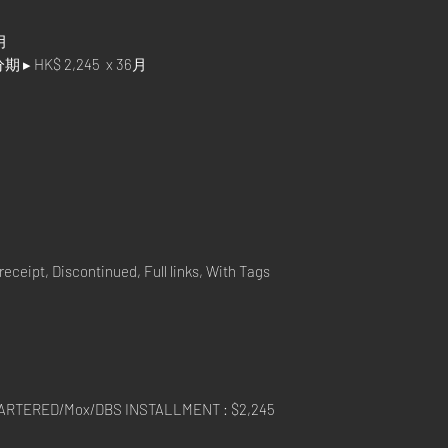
月
 HK$ 2,245 x 36月
eceipt, Discontinued, Full links, With Tags
RTERED/Mox/DBS INSTALLMENT : $2,245