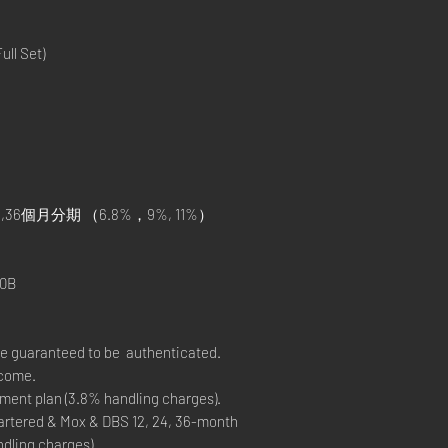
ll Set)
,36個月分期 （6.8%，9%, 11%）
）
0B
re guaranteed to be authenticated.
lcome.
ment plan (3.8% handling charges).
rtered & Mox & DBS 12, 24, 36-month
ndling charges).