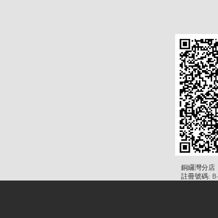
​銅纙灣分店
註冊號碼: B-B