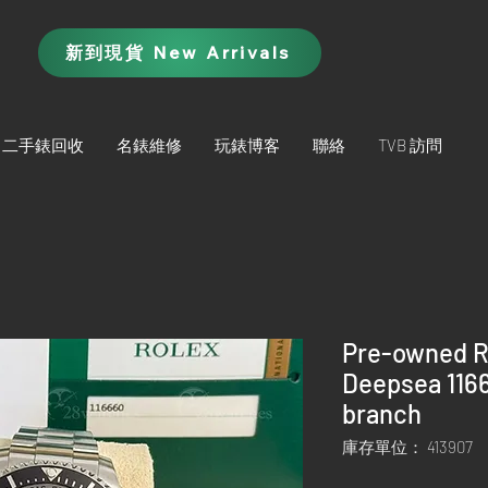
新到現貨 New Arrivals
二手錶回收
名錶維修
玩錶博客
聯絡
TVB 訪問
Pre-owned R
Deepsea 116
branch
庫存單位： 413907