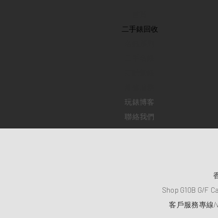
首頁
​二手錶回收
​名錶系列
二手名錶
訂購新錶
​維修服務
玩錶博客
聯絡我們
Shop G10B G/F C
客戶服務專線/wh