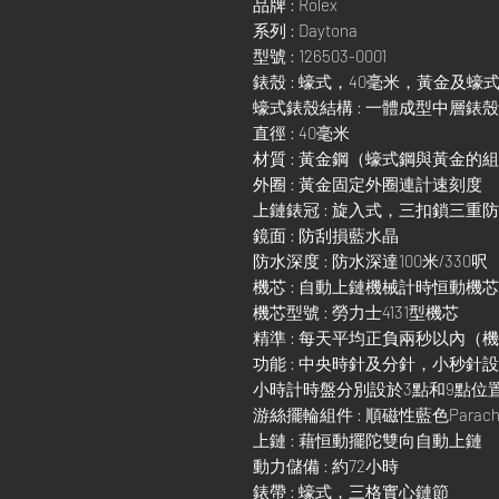
品牌 : Rolex
系列 : Daytona
型號 : 126503-0001
錶殼 : 蠔式，40毫米，黃金及蠔
蠔式錶殼結構 : 一體成型中層錶
直徑 : 40毫米
材質 : 黃金鋼（蠔式鋼與黃金的
外圈 : 黃金固定外圈連計速刻度
上鏈錶冠 : 旋入式，三扣鎖三重
鏡面 : 防刮損藍水晶
防水深度 : 防水深達100米/330呎
機芯 : 自動上鏈機械計時恒動機芯
機芯型號 : 勞力士4131型機芯
精準 : 每天平均正負兩秒以內（
功能 : 中央時針及分針，小秒針
小時計時盤分別設於3點和9點位
游絲擺輪組件 : 順磁性藍色Parach
上鏈 : 藉恒動擺陀雙向自動上鏈
動力儲備 : 約72小時
錶帶 : 蠔式，三格實心鏈節