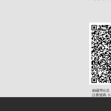
​銅纙灣分店
註冊號碼: B-B