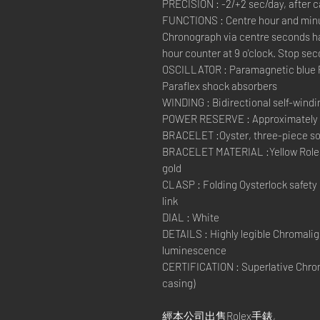
PRECISION : -2/+2 sec/day, after 
FUNCTIONS : Centre hour and minut
Chronograph via centre seconds ha
hour counter at 9 o'clock. Stop sec
OSCILLATOR : Paramagnetic blue 
Paraflex shock absorbers
WINDING : Bidirectional self-windi
POWER RESERVE : Approximately 
BRACELET :Oyster, three-piece sol
BRACELET MATERIAL :Yellow Roleso
gold
CLASP : Folding Oysterlock safety
link
DIAL : White
DETAILS : Highly legible Chromaligh
luminescence
CERTIFICATION : Superlative Chron
casing)
經本公司出售Rolex手錶,