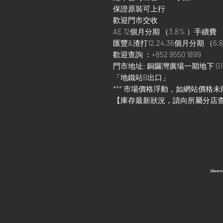
保證原裝可上行
歡迎門市交收
AE 12個月分期 （3.8% ）手續費
匯豐&渣打12,24,36個月分期 （6.8
歡迎查詢 ：+852 9550 1899
門市地址: 銅鑼灣廣場一期地下 G1
「地鐵站B出口」
*** 市場價格浮動，如網站價格未
【庫存最新狀況，請向所屬分店
​28wa