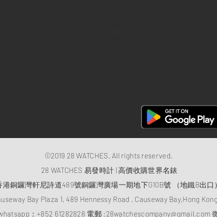
退款政策
私隱政策
FAQ
28 Watches 手機程式
©2019 28 WATCHES. All rights reserved.
28 WATCHES 易發時計 | 高價收購世界名錶
香港銅鑼灣軒尼詩道489號銅鑼灣廣場一期地下G10B號 （地鐵B出口
auseway Bay Plaza 1, 489 Hennessy Road , Causeway Bay,Hong Ko
atsapp：
+852 61282828
電郵 :
28watchescompany@gmail.com
微