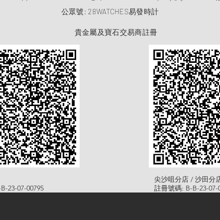
​公眾號: 28WATCHES易發時計
貴金屬及寶石交易商註冊
尖沙咀分店 / 沙田分
-23-07-00795
註冊號碼: B-B-23-07-0