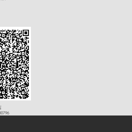
店
0796