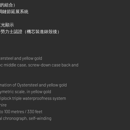
金的組合）
易調鏈節延展系統
色夜光顯示
）+ 勞力士認證（機芯裝進錶殼後）
rsteel and yellow gold
 middle case, screw-down case back and
ation of Oystersteel and yellow gold
metric scale, in yellow gold
lock triple waterproofness system
hire
 100 metres / 330 feet
 chronograph, self-winding