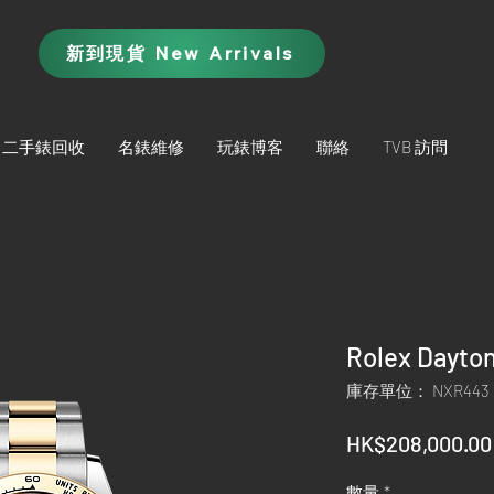
新到現貨 New Arrivals
二手錶回收
名錶維修
玩錶博客
聯絡
TVB 訪問
Rolex Dayto
庫存單位： NXR443
HK$208,000.00
數量
*