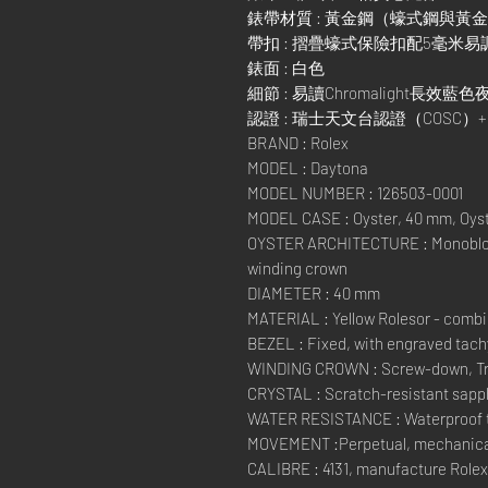
錶帶材質 : 黃金鋼（蠔式鋼與黃
帶扣 : 摺疊蠔式保險扣配5毫米
錶面 : 白色
細節 : 易讀Chromalight長效藍
認證 : 瑞士天文台認證（COSC
BRAND : Rolex
MODEL : Daytona
MODEL NUMBER : 126503-0001
MODEL CASE : Oyster, 40 mm, Oyste
OYSTER ARCHITECTURE : Monobloc
winding crown
DIAMETER : 40 mm
MATERIAL : Yellow Rolesor - combin
BEZEL : Fixed, with engraved tachy
WINDING CROWN : Screw-down, Trip
CRYSTAL : Scratch-resistant sapp
WATER RESISTANCE : Waterproof to
MOVEMENT :Perpetual, mechanical
CALIBRE : 4131, manufacture Rolex