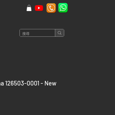
na 126503-0001 - New
價
格