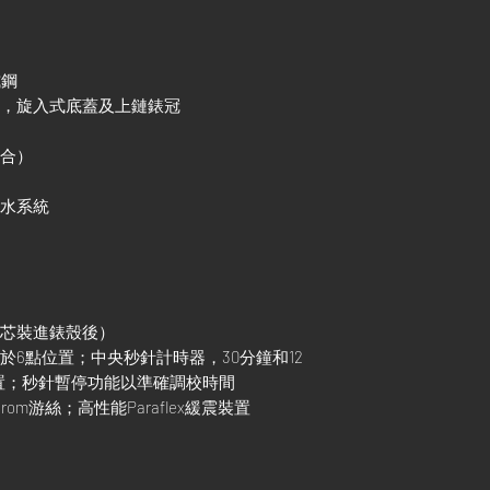
式鋼
殼，旋入式底蓋及上鏈錶冠
組合）
防水系統
機芯裝進錶殼後）
設於6點位置；中央秒針計時器，30分鐘和12
置；秒針暫停功能以準確調校時間
rom游絲；高性能Paraflex緩震裝置