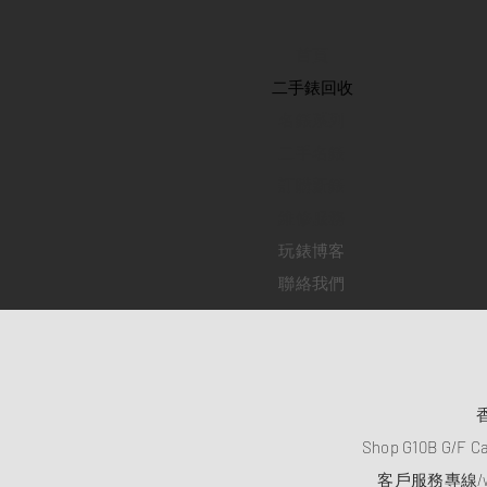
首頁
​二手錶回收
​名錶系列
二手名錶
訂購新錶
​維修服務
玩錶博客
聯絡我們
Shop G10B G/F C
客戶服務專線/wh