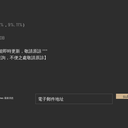
%，9%, 11%）
0B
能即時更新，敬請原諒 ***
查詢，不便之處敬請原諒】
su
tches 最新消息