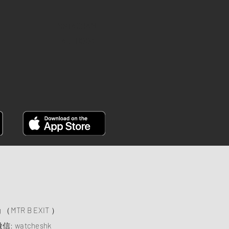
INSTAGRAM
FACEBOOK
）
ng （MTR B EXIT ）
信: watcheshk