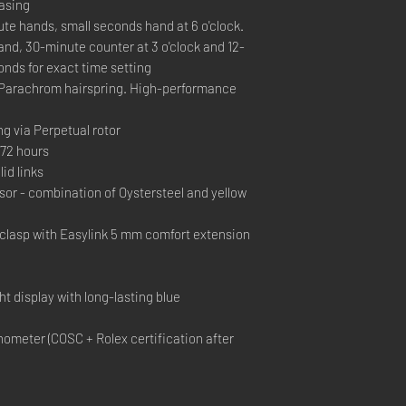
casing
e hands, small seconds hand at 6 o'clock.
nd, 30-minute counter at 3 o'clock and 12-
onds for exact time setting
Parachrom hairspring. High-performance
ng via Perpetual rotor
72 hours
id links
r - combination of Oystersteel and yellow
 clasp with Easylink 5 mm comfort extension
t display with long-lasting blue
ometer (COSC + Rolex certification after