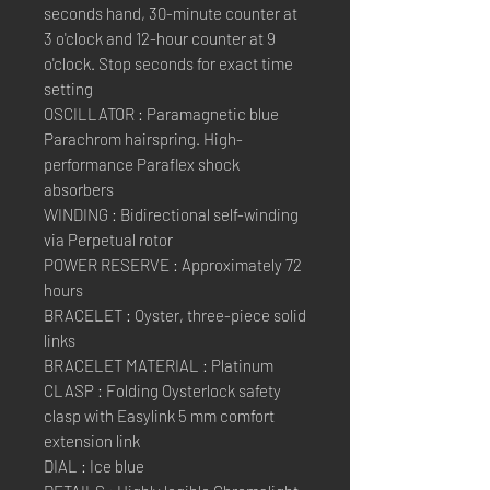
seconds hand, 30-minute counter at
3 o'clock and 12-hour counter at 9
o'clock. Stop seconds for exact time
setting
OSCILLATOR : Paramagnetic blue
Parachrom hairspring. High-
performance Paraflex shock
absorbers
WINDING : Bidirectional self-winding
via Perpetual rotor
POWER RESERVE : Approximately 72
hours
BRACELET : Oyster, three-piece solid
links
BRACELET MATERIAL : Platinum
CLASP : Folding Oysterlock safety
clasp with Easylink 5 mm comfort
extension link
DIAL : Ice blue