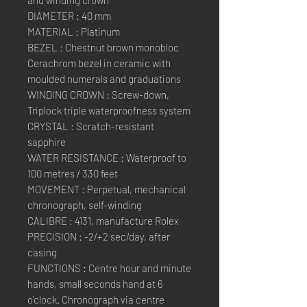
DIAMETER : 40 mm
MATERIAL : Platinum
BEZEL : Chestnut brown monobloc
Cerachrom bezel in ceramic with
moulded numerals and graduations
WINDING CROWN : Screw-down,
Triplock triple waterproofness system
CRYSTAL : Scratch-resistant
sapphire
WATER RESISTANCE : Waterproof to
100 metres / 330 feet
MOVEMENT : Perpetual, mechanical
chronograph, self-winding
CALIBRE : 4131, manufacture Rolex
PRECISION : -2/+2 sec/day, after
casing
FUNCTIONS : Centre hour and minute
hands, small seconds hand at 6
o'clock. Chronograph via centre