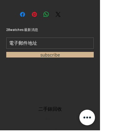
​28watches 最新消息
subscribe
首頁
​二手錶回收
​名錶系列
二手名錶
訂購新錶