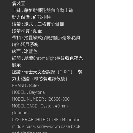
震裝置
上鏈 : 藉恒動擺陀雙向自動上鏈
動力儲備 : 約72小時
錶帶 : 蠔式，三格實心鏈節
錶帶材質 : 鉑金
帶扣 : 摺疊蠔式保險扣配5毫米易調
鏈節延展系統
錶面 : 冰藍色
細節 : 易讀Chromalight長效藍色夜光
顯示
認證 : 瑞士天文台認證（COSC）+ 勞
力士認證（機芯裝進錶殼後）
BRAND : Rolex
MODEL : Daytona
MODEL NUMBER : 126506-0001
MODEL CASE : Oyster, 40 mm,
platinum
OYSTER ARCHITECTURE : Monobloc
middle case, screw-down case back
and winding crown