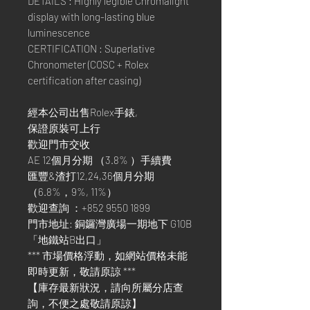
DETAILS : Highly legible Chromalight
display with long-lasting blue
luminescence
CERTIFICATION : Superlative
Chronometer (COSC + Rolex
certification after casing)
經本公司出售Rolex手錶,
保證原裝可上行
歡迎門市交收
AE 12個月分期 （3.8% ）手續費
匯豐&渣打12,24,36個月分期
（6.8%，9%, 11%）
歡迎查詢 ：+852 9550 1899
門市地址: 銅鑼灣廣場一期地下 G10B
「地鐵站B出口」
*** 市場價格浮動，如網站價格未能
即時更新，敬請原諒 ***
【庫存最新狀況，請向所屬分店查
詢，不便之處敬請原諒】