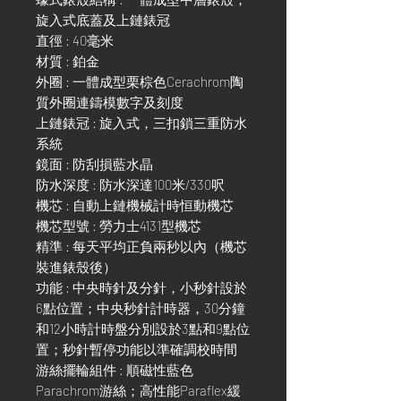
旋入式底蓋及上鏈錶冠
直徑 : 40毫米
材質 : 鉑金
外圈 : 一體成型栗棕色Cerachrom陶
質外圈連鑄模數字及刻度
上鏈錶冠 : 旋入式，三扣鎖三重防水
系統
鏡面 : 防刮損藍水晶
防水深度 : 防水深達100米/330呎
機芯 : 自動上鏈機械計時恒動機芯
機芯型號 : 勞力士4131型機芯
精準 : 每天平均正負兩秒以內（機芯
裝進錶殼後）
功能 : 中央時針及分針，小秒針設於
6點位置；中央秒針計時器，30分鐘
和12小時計時盤分別設於3點和9點位
置；秒針暫停功能以準確調校時間
游絲擺輪組件 : 順磁性藍色
Parachrom游絲；高性能Paraflex緩