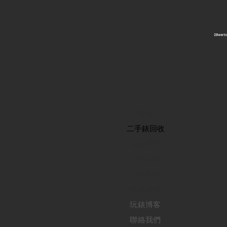
​28wa
首頁
​二手錶回收
​名錶系列
二手名錶
訂購新錶
​維修服務
玩錶博客
聯絡我們