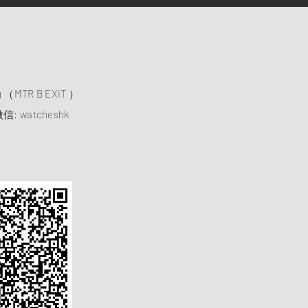
）
ng （MTR B EXIT ）
信: watcheshk