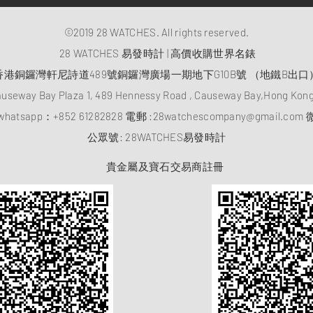
©2019 28 WATCHES. All rights reserved.
28 WATCHES 易發時計 | 高價收購世界名錶
香港銅鑼灣軒尼詩道489號銅鑼灣廣場一期地下G10B號 （地鐵B出口
auseway Bay Plaza 1, 489 Hennessy Road , Causeway Bay,Hong Ko
atsapp：
+852 61282828
電郵 :
28watchescompany@gmail.com
微
​公眾號: 28WATCHES易發時計
貴金屬及寶石交易商註冊