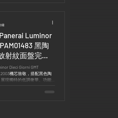
分鐘
MT PAM01483 黑陶
放射紋面盤完美
 Dieci Giorni GMT
P.2003機芯致敬，搭配黑色陶
，展現獨特的低調奢華。功能
儲存顯示等，完美融合實用與