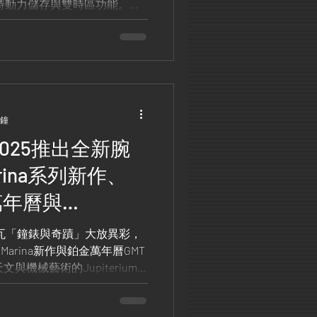
72 小時動力儲存與雙時區功能。霧
nerai Luminor 40mm
技術美學。
分鐘
 2025推出全新腕
arina系列新作、
h™萬年曆與
星儀登場!
年日內瓦「鐘錶與奇蹟」大放異彩，
Marina新作與鉑金萬年曆GMT
文與機械藝術的Jupiterium
工藝，每一款作品都展現無與
容錯過！