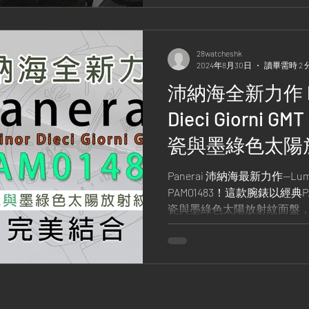
28watcheshk
2024年8月30日
讀畢需時 2 
沛納海全新力作 Panerai Luminor
Dieci Giorni G
瓷與墨綠色太陽
結合!
Panerai 沛納海最新力作—Luminor
PAM01483！這款腕錶以經典
瓷與墨綠色太陽放射紋面盤
齊全，包括兩地時間、動力
優雅。