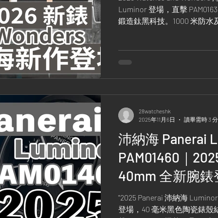
Luminor 登場，直擊 PAM0163
鍛造鈦黑科技。1000 米防
古熱帶面設計。想入手的藏
年度新作動向！
28watcheshk
2025年11月6日
讀畢需時 3 
沛納海 Panerai L
PAM01460｜20
40mm 全新腕
"2025 Panerai 沛納海 Lumino
登場，40 毫米黑色陶瓷錶