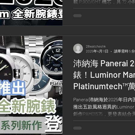
載 P.900/GMT 機芯，具 
面質感與煙燻底蓋細節精緻，展現 Pa
黑陶瓷腕錶 的新世代風格與
28watcheshk
2025年4月11日
讀畢需時 5 
沛納海 Panerai
錶！Luminor M
Platinumtec
Jupiterium木
Panerai沛納海於2025
推出五款風格迥異的Luminor 
鉅作PAM01575，更發表結合天
木星儀。從經典設計到未來
倫比的創新與品味，絕對不