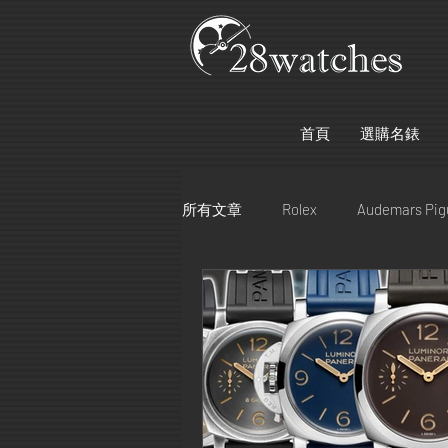
首頁
選購名錶
所有文章
Rolex
Audemars Pig
Bell & Ross
Bvlgari
Glash
Cartier
Hublot
Chanel