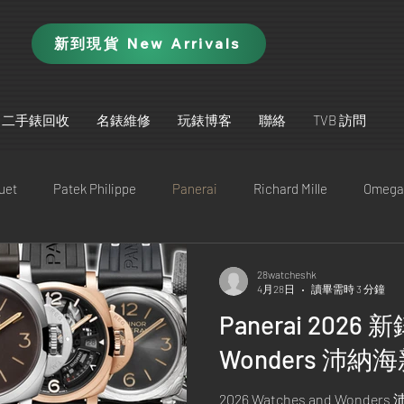
新到現貨 New Arrivals
二手錶回收
名錶維修
玩錶博客
聯絡
TVB 訪問
uet
Patek Philippe
Panerai
Richard Mille
Omega
ütte Original
IWC
Jaeger-LeCoultre
Piaget
TAG
28watcheshk
4月28日
讀畢需時 3 分鐘
Panerai 2026 
A. Lange & Söhne
Blancpain
Vacheron Constantin
Wonders 沛
2026 Watches and Wond