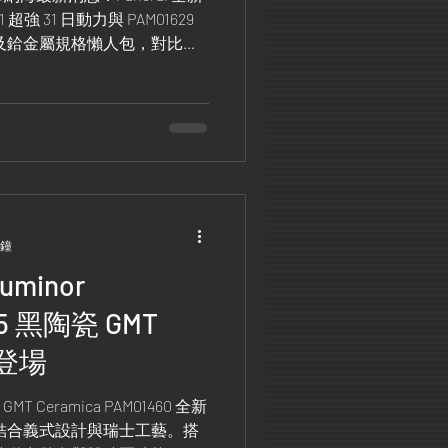
1 超強 31 日動力與 PAM01629
水及鉿金屬規格懶人包，對比復
家必看，帶您精準掌握沛納海
分鐘
uminor
25 黑陶瓷 GMT
錶登場
r GMT Ceramica PAM01460 全新
殼結合義式設計與瑞士工藝。搭