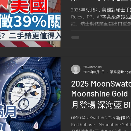
2025年8月起，美國對瑞士
Rolex、PP、AP等高級鐘
紅。瑞士製錶業面臨出口重
何從？深入解析最新政策與
28watcheshk
2025年8月6日
讀畢需時 3 
2025 MoonSwatc
Moonshine Go
月登場 深海藍 Bi
光彩蛋
OMEGA x Swatch 2025 新作 Mo
Earthphase – Moonshin