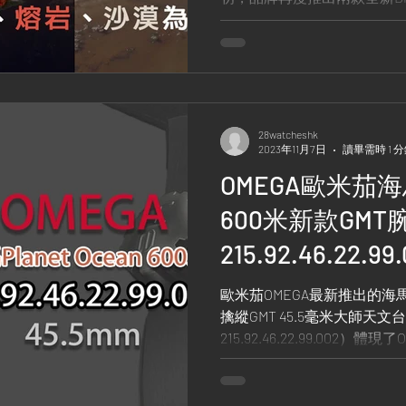
Mission To The...
28watcheshk
2023年11月7日
讀畢需時 1 
OMEGA歐米茄海馬P
600米新款GMT腕
215.92.46.22.
創新與5級鈦金
歐米茄OMEGA最新推出的海馬Pla
擒縱GMT 45.5毫米大師天文
215.92.46.22.99.002
蘊。這款腕錶採用了創新的
徑為45.5mm，搭配噴砂...