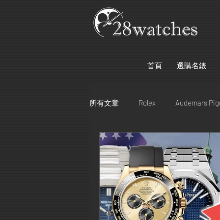
首頁
選購名錶
所有文章
Rolex
Audemars Pig
Bell & Ross
Bvlgari
Glash
Cartier
Hublot
Chanel