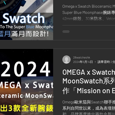
迎接8月19日藍
Omega x Swatch Bioceramic 
Super Blue Moonpha
42mm錶殼、30米防水、Velcr
瓷、月相功能，彰顯夜空神
28watcheshk
2024年6月14日
讀畢需時 2 
OMEGA x Swatch
MoonSwatch
作「Mission o
光、熔岩、沙漠
Omega歐米茄與Swatch聯手推出的
系列自問世以來，成為表壇熱議
初，品牌再度推出兩款全新Biocer