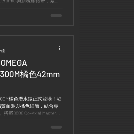
eramic 與新橡膠錶帶，紫外
Swatch Snoopy 勢必成為
分鐘
OMEGA
er 300M橘色42mm
ver 300M橘色潛水錶正式登場！42
鋁質面盤與橘色細節，結合專
06 Co-Axial Master
5,000高斯。橘色橡膠錶帶與米蘭
MEGA潛水腕錶最新力作。