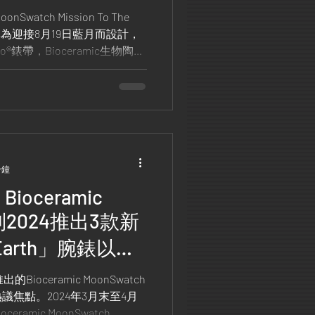
月滿月而設計!
MoonSwatch Mission To The
se腕錶專為迎接8月19日藍月而設計，
o®錶帶，Bioceramic生物陶
秘。
分鐘
 Bioceramic
系列2024推出3款新
n Earth」腕錶以極
為靈感!
Bioceramic MoonSwatch
焦點。2024年3月末至4月
amic MoonSwatch