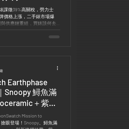
手錶課徵39%高關稅，勞力士
錶品牌價格上漲，二手錶市場爆
創與供應鏈重組，買錶該何去
消費趨勢！
分鐘
h Earthphase
ld｜Snoopy 鱘魚滿
oceramic＋紫外
onSwatch Mission to
e Gold 搶眼登場！Snoopy、鱘魚滿