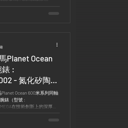
分鐘
lanet Ocean
錶 :
99.002 - 氮化矽陶瓷
屬強韌設計
net Ocean 600米系列同軸
台腕錶（型號 :
）體現了OMEGA在技術創新上的深厚底
氮化矽陶瓷材質製作錶殼，直