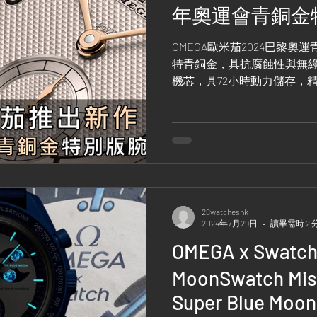
年奧運會青銅金
OMEGA歐米茄2024巴黎奧
特青銅金，具抗腐蝕性與無綠
機芯，具72小時動力儲存，精
光閃耀，指針覆青銅金PVD
28watcheshk
2024年7月29日
讀畢需時 2 
OMEGA x Swatc
MoonSwatch Mis
Super Blue M