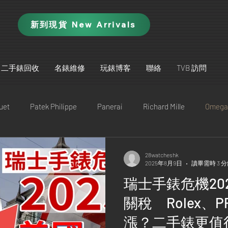
新到現貨 New Arrivals
二手錶回收
名錶維修
玩錶博客
聯絡
TVB 訪問
uet
Patek Philippe
Panerai
Richard Mille
Omega
ütte Original
IWC
Jaeger-LeCoultre
Piaget
TAG
28watcheshk
2025年8月9日
讀畢需時 3 
瑞士手錶危機202
A. Lange & Söhne
Blancpain
Vacheron Constantin
關稅 Rolex、
漲？二手錶更值