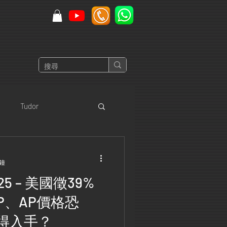
Tudor
 Heuer
Zenith
分鐘
5 – 美國徵39%
PP、AP價格恐
得入手？