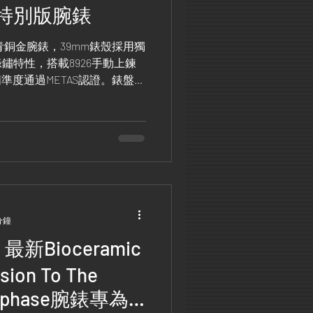
特別版腕錶
運青銅金腕錶，39mm錶殼採用獨
鏽特性，搭載8926手動上鍊
準度通過METAS認證。錶盤銀
鍍層，展現奢華工藝。
分鐘
h 最新Bioceramic
sion To The
oonphase腕錶專為