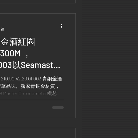
分鐘
青銅金酒紅圈
r 300M ，
1.003以Seamaster
007特別版腕錶作為設
M 210.90.42.20.01.003 青銅金酒
奢華品味。獨家青銅金材質，
ster Chronometer機芯，
小時動力儲存，確保