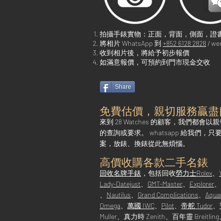
拍攝手錶實物：正面，背面，側面，證
將相片 WhatsApp 到
+852 6128 2828
/ we
收到相片後，將給予初步報價
如滿意報價，可預約到門市現金交收
Share
免費估價，親切服務贏盡
來到 2
8 Watches 的顧客，我們
的查詢或要求。 whatsapp 給我
案，放錶、換錶從此無煩惱。
高價收購各款二手名錶
回收名牌手錶
，包括回收
勞力士Rolex
、
Lady-Datejust
、
GMT-Master
、
Explorer
、
、
Nautilus
、
Grand Complications
、
Aqua
Omega
、
萬國 IWC
、
Pilot
、
帝舵 Tudor
、
Muller、真力時 Zenith、百年靈 Breitlin