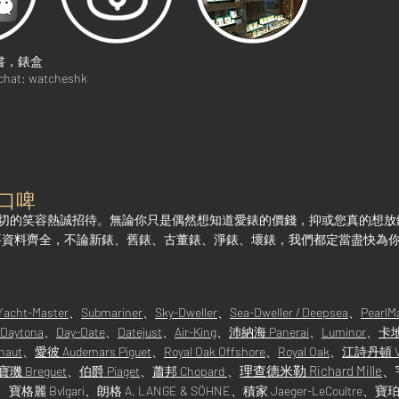
書，錶盒
chat: watcheshk
口啤
都會以親切的笑容熱誠招待。無論你只是偶然想知道愛錶的價錢，抑或您真的
們，只要資料齊全，不論新錶、舊錶、古董錶、淨錶、壞錶，我們都定當盡快
Yacht-Master
、
Submariner
、
Sky-Dweller
、
Sea-Dweller / Deepsea
、
PearlM
Daytona
、
Day-Date
、
Datejust
、
Air-King
、
沛納海 Panerai
、
Luminor
、
卡地
naut
、
愛彼 Audemars Piguet
、
Royal Oak Offshore
、
Royal Oak
、
江詩丹頓 Vac
理查德米勒 Richard Mille
、
寶璣 Breguet
、
伯爵 Piaget
、
蕭邦 Chopard
、
g、寶格麗 Bvlgari、朗格 A. LANGE & SÖHNE、積家 Jaeger-LeCoultre、寶珀