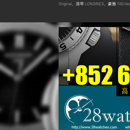
Original、浪琴 LONGINES、豪雅 T