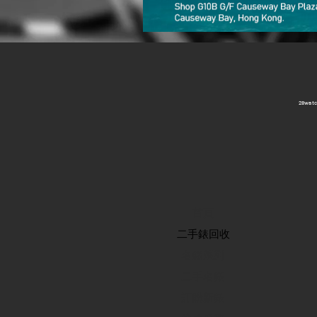
​28wa
首頁
​二手錶回收
​名錶系列
二手名錶
訂購新錶