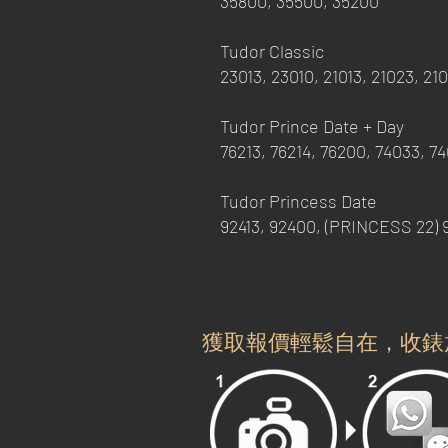
35800, 35500, 35200
Tudor Classic
23013, 23010, 21013, 21023, 21
Tudor Prince Date + Day
76213, 76214, 76200, 74033, 7
Tudor Princess Date
92413, 92400, (PRINCESS 22) 9
獲取報價輕鬆自在，收錶