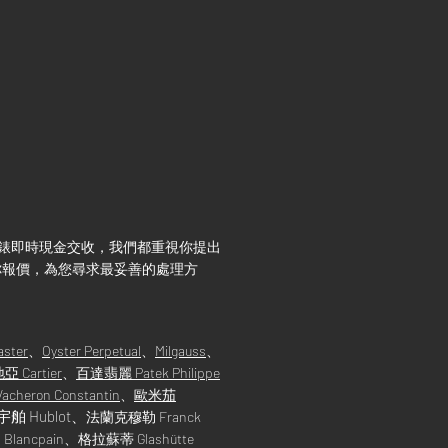
想放錶即時現金交收，我們都重視你提出
為你報價，為您尋求最妥善的處理方
aster
、
Oyster Perpetual
、
Milgauss
、
亞 Cartier
、
百達翡麗 Patek Philippe
heron Constantin
、
歐米茄
宇舶
Hublot
、
法蘭克穆勒 Franck
 Blancpain、格拉蘇蒂 Glashütte