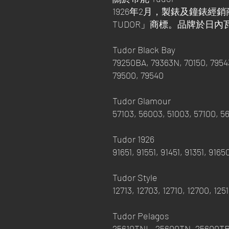
1926年2月，製錶及鐘錶經銷商「Ve
TUDOR」商標。品牌於日
Tudor Black Bay
79250BA, 79363N, 70150, 7954
79500, 79540
Tudor Glamour
57103, 56003, 51003, 57100, 
Tudor 1926
91651, 91551, 91451, 91351, 916
Tudor Style
12713, 12703, 12710, 12700, 125
Tudor Pelagos
25610TNL, 25600TN, 25600T