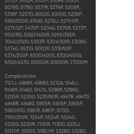
5372P, 6102R, 6102P, 6104R, 5520P,
5078G, 5178G, 5531R, 5374P, 5208R,
5316P, 5207G, 6002G, 6300G, 5236P,
5160/500R, 6159G, 5270J, 5271/11P,
5271/12P, 5470P, 5204G, 5370R, 5373P,
5520RG, 5260/1455R, 5260/355R,
7040/250G, 5303R, 5304/301R, 5308G,
5374G, 5531G, 6002R, 5316/50P,
5374/300P, 6300/400G, 6300/400G,
6300/403G, 6300GR, 6300GR, 27000M
Complications
7121J, 4968R, 4968G, 5212A, 5146J,
5146R, 5146G, 5147G, 5396R, 5396G,
5205R, 5205G, 5235/50R, 4947R, 4947G,
4948R, 4948G, 5905R, 5905P, 5905P,
5960/01G, 5961R, 5961P, 5172G,
7150/250R, 7234R, 5524R, 5524G,
5230G, 5230R, 7130R, 7130G, 5231J,
5131/1P, 5930G, 5180/1R, 5328G, 5326G,