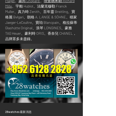
Piaget
、
蕭邦 Chopard
、
理查德米勒 Richard
Mille
、
宇舶
Hublot
、
法蘭克穆勒 Franck
Muller、真力時 Zenith、百年靈 Breitling、寶
格麗 Bvlgari、朗格 A. LANGE & SÖHNE、積家
Jaeger-LeCoultre、寶珀 Blancpain、格拉蘇蒂
Glashütte Original、浪琴 LONGINES、豪雅
TAG Heuer、豪利時 ORIS、香奈兒 CHANEL，
品牌眾多未盡錄。
​28watches 最新消息