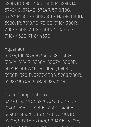
5980/1R, 5980/1AR, 5980R, 5990/1A,
5740/1G, 5724G, 5724R, 5719/10G,
5712/1R, 5811/1460G, 5811/1G, 5980/60G,
5990/1R, 7010/1G, 7010G, 7118/1300R,
7118/1450G, 7118/1450R, 7118/1451G,
7118/1452G, 7118/1453G
Aquanaut
5167R, 5167A, 5167/1A, 5168G, 5168G,
5164A, 5164R, 5968A, 5067A, 5068R,
5072R, 5062/450R, 5164G, 5968G,
5968R, 5261R, 5267/200A, 5268/200R,
5268/461G, 5269R, 7968/300R
Grand Complications
5327J, 5327R, 5327G, 5320G, 7140R,
7140G, 5159J, 5159R, 5159G, 5496R,
5496P, 5160/500G, 5270P, 5270/1R,
5271P, 5370P, 5204R, 5204/1R, 5372P,