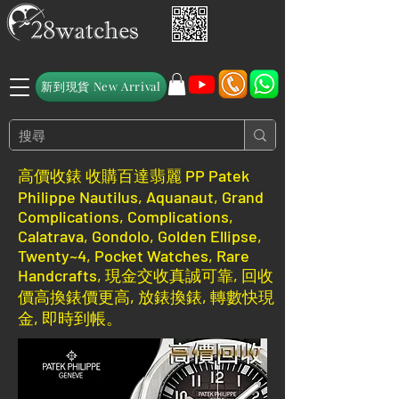
新到現貨 New Arrival
高價收錶 收購百達翡麗 PP Patek
Philippe Nautilus, Aquanaut, Grand
Complications, Complications,
Calatrava, Gondolo, Golden Ellipse,
Twenty~4, Pocket Watches, Rare
Handcrafts, 現金交收真誠可靠, 回收
價高換錶價更高, 放錶換錶, 轉數快現
金, 即時到帳。