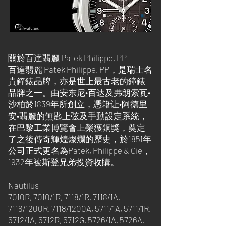
關於百達翡麗 Patek Philippe, PP
百達翡麗 Patek Philippe, PP，是瑞士名
貴鐘錶品牌，亦是世上最古老的鐘錶
品牌之一。由安东尼•百达及弗朗索瓦•
沙柏於1839年所創立，憑籍让•阿德里
安•翡麗的無匙上弦及手動設定系統，
在巴黎工業博覽會上榮獲銅獎，奠定
了之後傳奇輝煌燦爛的歷史，於1851年
公司正式更名為Patek, Philippe & Cie，
1932年被斯登兄弟投資收購。
Nautilus
7010R, 7010/1R, 7118/1R, 7118/1A,
7118/1200R, 7118/1200A, 5711/1A, 5711/1R,
5712/1A, 5712R, 5712G, 5726/1A, 5726A,