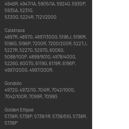
4946R, 4947/1A, 5905/1A, 5924G, 5930P,
5935A, 5231G,
5330G, 5224R, 7121/200G
Calatrava
4897R, 4897G, 4897/300G, 5196J, 5196R,
5196G, 5196P, 7200R, 7200/200R, 5227J,
5227R, 5227G, 5297G, 6006G,
5088/100P, 4899/901G, 4978/400G,
5226G, 6007G, 6119G, 6119R, 6196P,
4997/200G, 4997/200R,
Gondolo
4972G, 4972/1G, 7041R, 7042/100G,
7042/100R, 7099R, 7099G
Golden Ellipse
5738R, 5738P, 5738/1R, 5738/51G, 5738R,
5738P