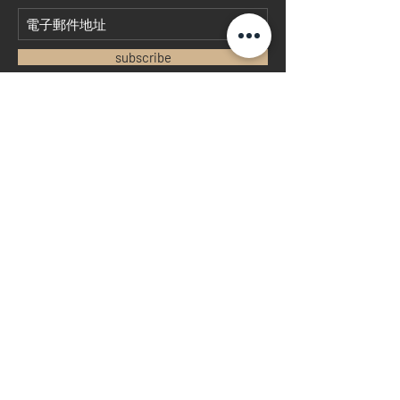
subscribe
首頁
​二手錶回收
​名錶系列
二手名錶
訂購新錶
​維修服務
玩錶博客
聯絡我們