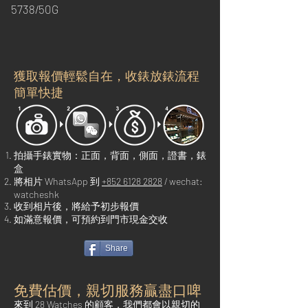
5738/50G
獲取報價輕鬆自在，收錶放錶流程
簡單快捷
拍攝手錶實物：正面，背面，側面，證書，錶
盒
將相片 WhatsApp 到
+852 6128 2828
/ wechat:
watcheshk
收到相片後，將給予初步報價
如滿意報價，可預約到門市現金交收
Share
免費估價，親切服務贏盡口啤
來到 2
8 Watches 的顧客，我們都會以親切的