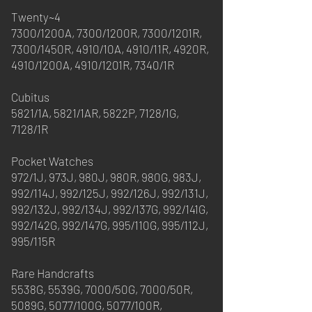
Twenty~4
7300/1200A, 7300/1200R, 7300/1201R,
7300/1450R, 4910/10A, 4910/11R, 4920R,
4910/1200A, 4910/1201R, 7340/1R
Cubitus
5821/1A, 5821/1AR, 5822P, 7128/1G,
7128/1R
Pocket Watches
972/1J, 973J, 980J, 980R, 980G, 983J,
992/114J, 992/125J, 992/126J, 992/131J,
992/132J, 992/134J, 992/137G, 992/141G,
992/142G, 992/147G, 995/110G, 995/112J,
995/115R
Rare Handcrafts
5538G, 5539G, 7000/50G, 7000/50R,
5089G, 5077/100G, 5077/100R,