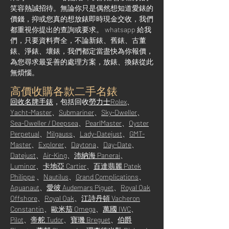
笑容熱誠招待。無論你只是偶然想知道愛錶的
價錢，抑或您真的想放錶即時現金交收，我們
都重視你提出的查詢或要求。 whatsapp 給我
們，只要資料齊全，不論新錶、舊錶、古董
錶、淨錶、壞錶，我們都定當盡快為你報價，
為您尋求最妥善的處理方案，放錶、換錶從此
無煩惱。
高價收購各款二手名錶
回收名牌手錶
，包括回收
勞力士Rolex
、
Yacht-Master
、
Submariner
、
Sky-Dweller
、
Sea-Dweller / Deepsea
、
PearlMaster
、
Oyster
Perpetual
、
Milgauss
、
Lady-Datejust
、
GMT-
Master
、
Explorer
、
Daytona
、
Day-Date
、
Datejust
、
Air-King
、
沛納海 Panerai
、
Luminor
、
卡地亞 Cartier
、
百達翡麗 Patek
Philippe
、
Nautilus
、
Grand Complications
、
Aquanaut
、
愛彼 Audemars Piguet
、
Royal Oak
Offshore
、
Royal Oak
、
江詩丹頓 Vacheron
Constantin
、
歐米茄 Omega
、
萬國 IWC
、
Pilot
、
帝舵 Tudor
、
寶璣 Breguet
、
伯爵