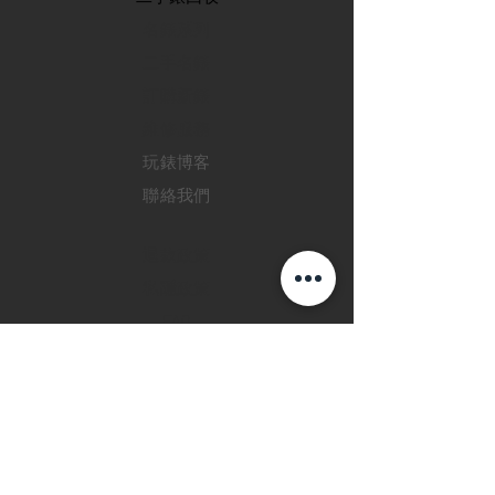
​名錶系列
二手名錶
訂購新錶
​維修服務
玩錶博客
聯絡我們
退款政策
私隱政策
FAQ
INSTAGRAM
FACEBOOK
28 Watches 手機程
式