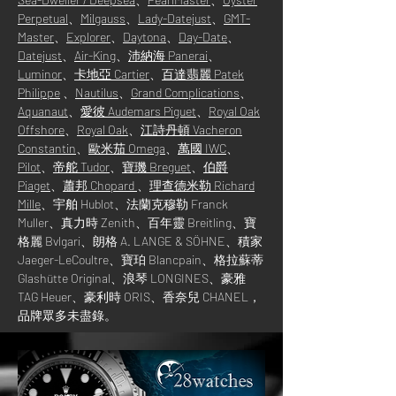
Perpetual
、
Milgauss
、
Lady-Datejust
、
GMT-
Master
、
Explorer
、
Daytona
、
Day-Date
、
Datejust
、
Air-King
、
沛納海 Panerai
、
Luminor
、
卡地亞 Cartier
、
百達翡麗 Patek
Philippe
、
Nautilus
、
Grand Complications
、
Aquanaut
、
愛彼 Audemars Piguet
、
Royal Oak
Offshore
、
Royal Oak
、
江詩丹頓 Vacheron
Constantin
、
歐米茄 Omega
、
萬國 IWC
、
Pilot
、
帝舵 Tudor
、
寶璣 Breguet
、
伯爵
Piaget
、
蕭邦 Chopard
、
理查德米勒 Richard
Mille
、
宇舶
Hublot
、
法蘭克穆勒 Franck
Muller、真力時 Zenith、百年靈 Breitling、寶
格麗 Bvlgari、朗格 A. LANGE & SÖHNE、積家
Jaeger-LeCoultre、寶珀 Blancpain、格拉蘇蒂
Glashütte Original、浪琴 LONGINES、豪雅
TAG Heuer、豪利時 ORIS、香奈兒 CHANEL，
品牌眾多未盡錄。