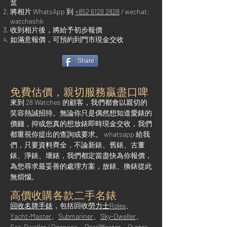
盒
將相片 WhatsApp 到
+852 6128 2828
/ wechat:
watcheshk
收到相片後，將給予初步報價
如滿意報價，可預約到門市現金交收
Share
免費估價，親切服務贏盡口啤
來到 2
8 Watches 的顧客，我們都會以親切的
笑容熱誠招待。無論你只是偶然想知道愛錶的
價錢，抑或您真的想放錶即時現金交收，我們
都重視你提出的查詢或要求。 whatsapp 給我
們，只要資料齊全，不論新錶、舊錶、古董
錶、淨錶、壞錶，我們都定當盡快為你報價，
為您尋求最妥善的處理方案，放錶、換錶從此
無煩惱。
高價收購各款二手名錶
回收名牌手錶
，包括回收
勞力士Rolex
、
Yacht-Master
、
Submariner
、
Sky-Dweller
、
Sea-Dweller / Deepsea
、
PearlMaster
、
Oyster