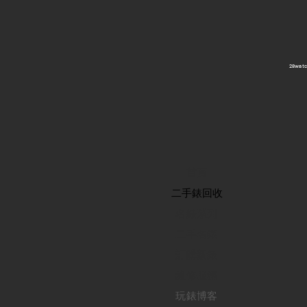
​28wa
首頁
​二手錶回收
​名錶系列
二手名錶
訂購新錶
​維修服務
玩錶博客