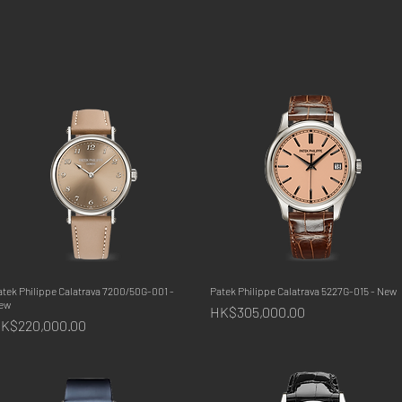
tek Philippe Calatrava 7200/50G-001 -
快速瀏覽
Patek Philippe Calatrava 5227G-015 - New
快速瀏覽
ew
價格
HK$305,000.00
價格
K$220,000.00