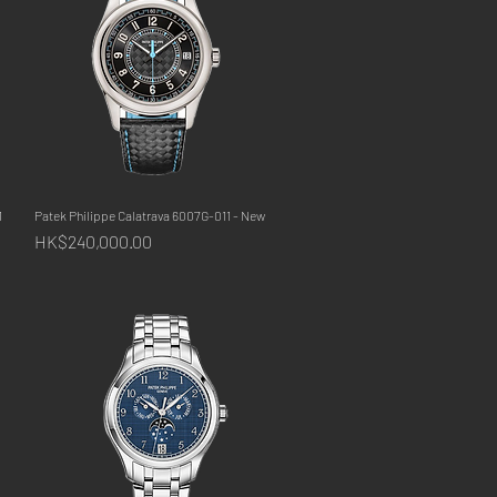
1
Patek Philippe Calatrava 6007G-011 - New
快速瀏覽
價格
HK$240,000.00