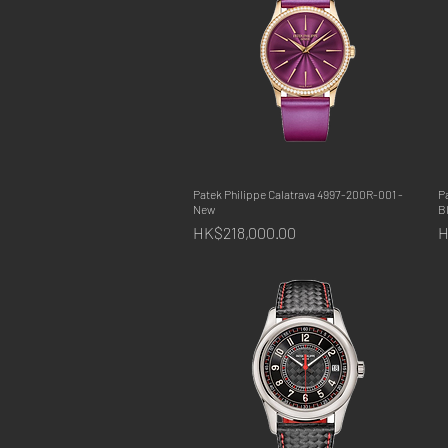
Patek Philippe Calatrava 4997-200R-001 -
快速瀏覽
P
New
B
價格
HK$218,000.00
H