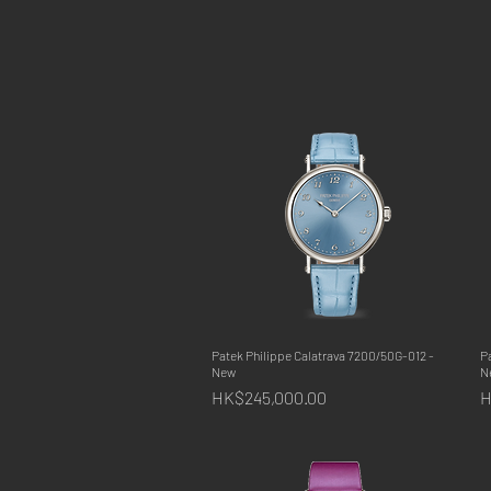
Patek Philippe Calatrava 7200/50G-012 -
快速瀏覽
Pa
New
N
價格
HK$245,000.00
H