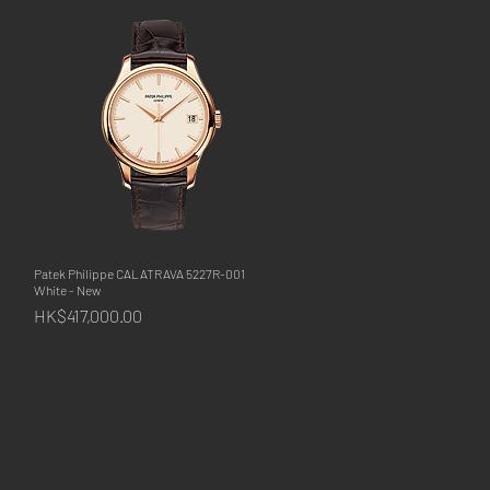
Patek Philippe CALATRAVA 5227R-001
快速瀏覽
White - New
價格
HK$417,000.00