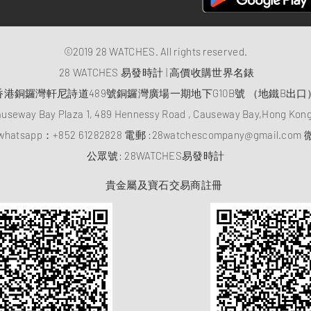
©2019 28 WATCHES. All rights reserved.
28 WATCHES 易發時計 | 高價收購世界名錶
香港銅鑼灣軒尼詩道489號銅鑼灣廣場一期地下G10B號 （地鐵B出口
auseway Bay Plaza 1, 489 Hennessy Road , Causeway Bay,Hong Ko
atsapp：
+852 61282828
電郵 :
28watchescompany@gmail.com
微
​公眾號: 28WATCHES易發時計
貴金屬及寶石交易商註冊