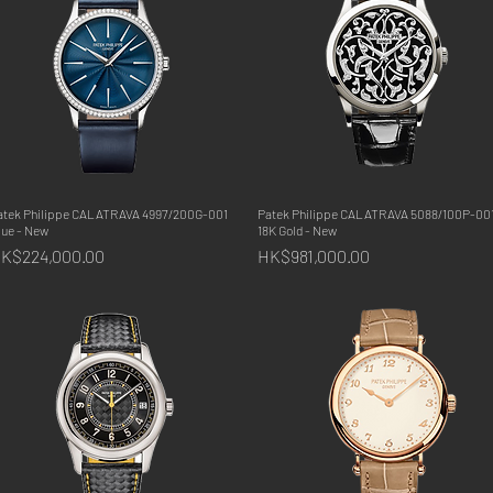
atek Philippe CALATRAVA 4997/200G-001
快速瀏覽
Patek Philippe CALATRAVA 5088/100P-00
快速瀏覽
lue - New
18K Gold - New
價格
價格
K$224,000.00
HK$981,000.00