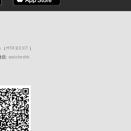
）
ng （MTR B EXIT ）
信: watcheshk