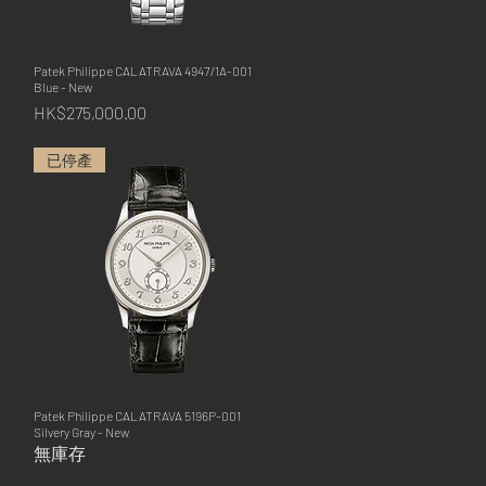
Patek Philippe CALATRAVA 4947/1A-001
快速瀏覽
Blue - New
價格
HK$275,000.00
已停產
Patek Philippe CALATRAVA 5196P-001
快速瀏覽
Silvery Gray - New
無庫存