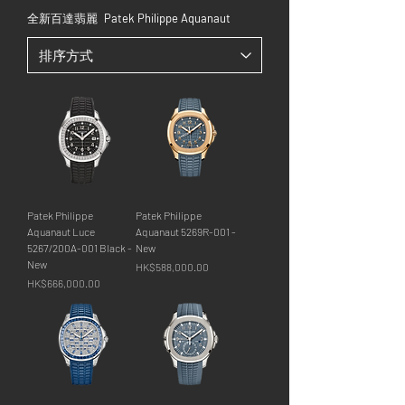
全新百達翡麗
Patek Philippe Aquanaut
Patek Philippe
Patek Philippe
Aquanaut Luce
Aquanaut 5269R-001 -
5267/200A-001 Black -
New
New
價格
HK$588,000.00
價格
HK$666,000.00