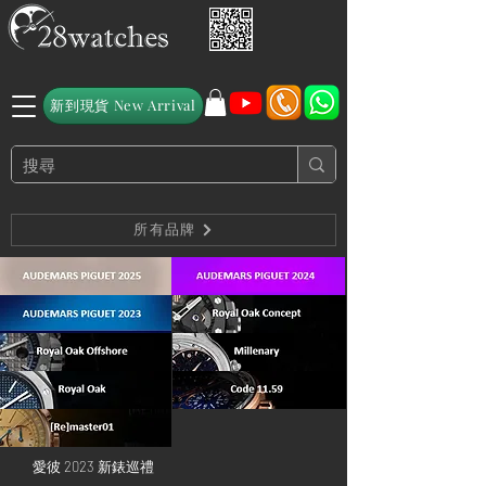
新到現貨 New Arrival
所有品牌
愛彼 2023 新錶巡禮