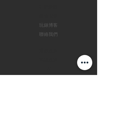
訂購新錶
​維修服務
玩錶博客
聯絡我們
退款政策
私隱政策
FAQ
INSTAGRAM
FACEBOOK
28 Watches 手機程
式