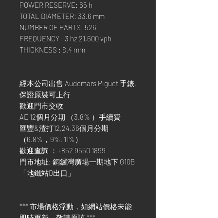
POWER RESERVE: 65 h
TOTAL DIAMETER: 33.6 mm
NUMBER OF PARTS: 526
FREQUENCY : 3 hz 21,600 vph
THICKNESS : 8.4 mm
經本公司出售 Audemars Piguet 手錶,
保證原裝可上行
歡迎門市交收
AE 12個月分期 （3.8% ）手續費
匯豐&渣打12,24,36個月分期
（6.8%，9%, 11%）
歡迎查詢 ：+852 9550 1899
門市地址: 銅鑼灣廣場一期地下 G10B
「地鐵站B出口」
*** 市場價格浮動，如網站價格未能
即時更新，敬請原諒 ***