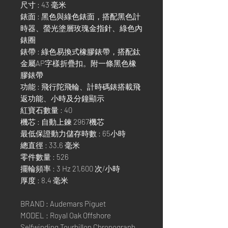
尺寸 : 43 毫米
錶面 : 黑色與綠色錶面，搭配黑色計
時器、螢光塗層玫瑰金指針、綠色內
錶圈
錶帶 : 綠色易換式橡膠錶帶，搭配鈦
金屬AP字樣折疊扣。附一條黑色橡
膠錶帶
功能 : 飛行陀飛輪、計時碼錶搭載飛
返功能、小時及分鐘顯示
紅寶石數量 : 40
機芯 : 自動上鍊 2967機芯
最低保證動力儲存時數 : 65小時
總直徑 : 33.6 毫米
零件數量 : 526
擺輪頻率 : 3 Hz 21,600 次/小時
厚度 : 8.4 毫米
BRAND : Audemars Piguet
MODEL : Royal Oak Offshore
Selfwinding Tourbillon Chronograph