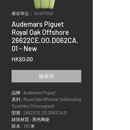
庫存單位： NXAP0148
Audemars Piguet
Royal Oak Offshore
26622CE.OO.D062CA.
01 - New
價
HK$0.00
格
無庫存
品牌 : Audemars Piguet
系列 : Royal Oak Offshore Selfwinding
Tourbillon Chronograph
型號 : 26622CE.OO.D062CA.01
錶殼材質 : 黑色陶瓷
防水 : 100 米