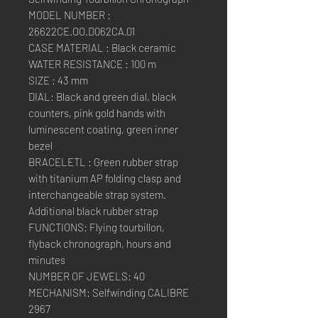
MODEL NUMBER :
26622CE.OO.D062CA.01
CASE MATERIAL : Black ceramic
WATER RESISTANCE : 100 m
SIZE : 43 mm
DIAL: Black and green dial, black
counters, pink gold hands with
luminescent coating, green inner
bezel
BRACELETL : Green rubber strap
with titanium AP folding clasp and
interchangeable strap system.
Additional black rubber strap
FUNCTIONS: Flying tourbillon,
flyback chronograph, hours and
minutes
NUMBER OF JEWELS: 40
MECHANISM: Selfwinding CALIBRE
2967