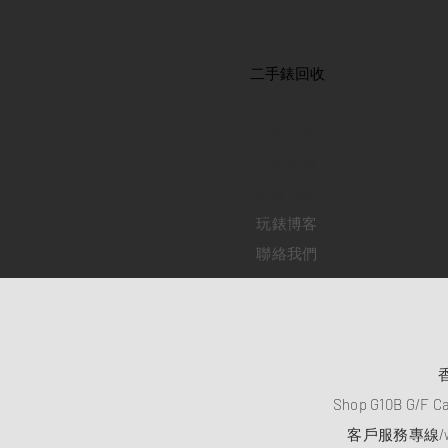
首頁
​二手錶回收
​名錶系列
二手名錶
訂購新錶
​維修服務
玩錶博客
聯絡我們
Shop G10B G/F C
客戶服務專線/wh