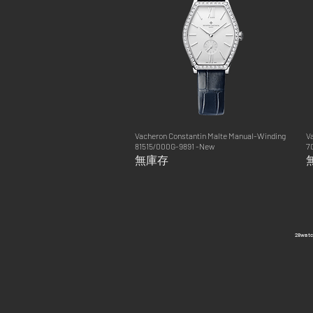
Vacheron Constantin Malte Manual-Winding
快速瀏覽
V
81515/000G-9891 -New
7
無庫存
​28wa