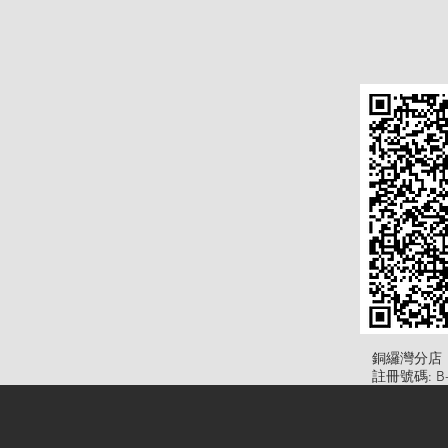
​銅纙灣分店
註冊號碼: B-B