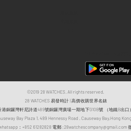
退款政策
私隱政策
FAQ
28 Watches 手機程式
©2019 28 WATCHES. All rights reserved.
28 WATCHES 易發時計 | 高價收購世界名錶
香港銅鑼灣軒尼詩道489號銅鑼灣廣場一期地下G10B號 （地鐵B出口
auseway Bay Plaza 1, 489 Hennessy Road , Causeway Bay,Hong Ko
atsapp：
+852 61282828
電郵 :
28watchescompany@gmail.com
微