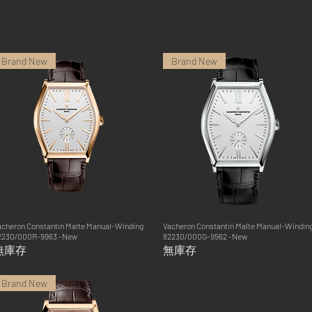
Brand New
Brand New
acheron Constantin Malte Manual-Winding
快速瀏覽
Vacheron Constantin Malte Manual-Windin
快速瀏覽
2230/000R-9963 -New
82230/000G-9962 -New
無庫存
無庫存
Brand New