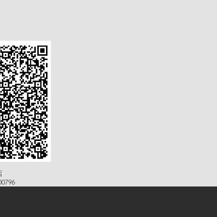
店
0796