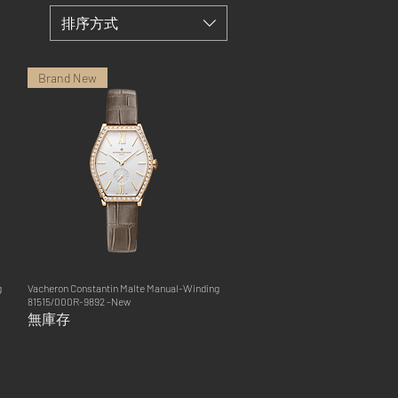
排序方式
Brand New
g
Vacheron Constantin Malte Manual-Winding
快速瀏覽
81515/000R-9892 -New
無庫存