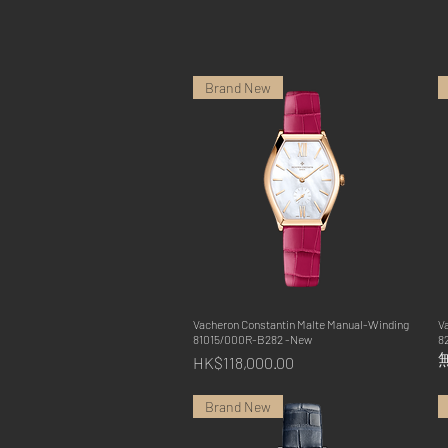
Brand New
Vacheron Constantin Malte Manual-Winding
快速瀏覽
V
81015/000R-B282 -New
8
價格
HK$118,000.00
Brand New