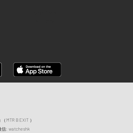
INSTAGRAM
FACEBOOK
）
ng （MTR B EXIT ）
信: watcheshk