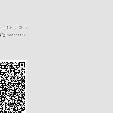
）
ng （MTR B EXIT ）
信: watcheshk