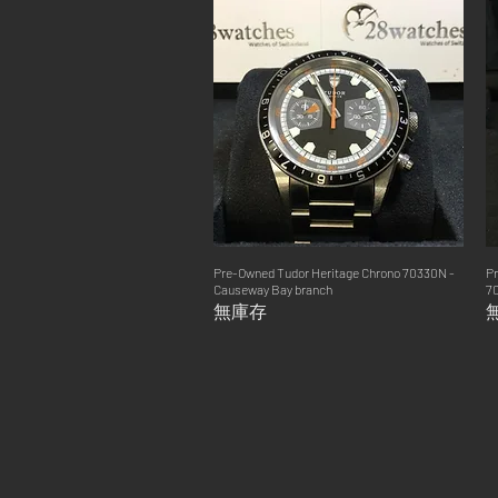
Pre-Owned Tudor Heritage Chrono 70330N -
快速瀏覽
Pr
Causeway Bay branch
70
無庫存