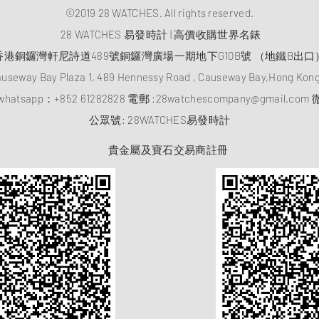
©2019 28 WATCHES. All rights reserved.
28 WATCHES 易發時計 | 高價收購世界名錶
香港銅鑼灣軒尼詩道489號銅鑼灣廣場一期地下G10B號 （地鐵B出口
auseway Bay Plaza 1, 489 Hennessy Road , Causeway Bay,Hong Ko
atsapp：
+852 61282828
電郵 :
28watchescompany@gmail.com
微
​公眾號: 28WATCHES易發時計
貴金屬及寶石交易商註冊