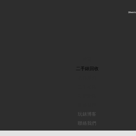
​28wa
首頁
​二手錶回收
​名錶系列
二手名錶
訂購新錶
​維修服務
玩錶博客
聯絡我們