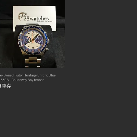
e-Owned Tudor Heritage Chrono Blue
快速瀏覽
330B - Causeway Bay branch
無庫存