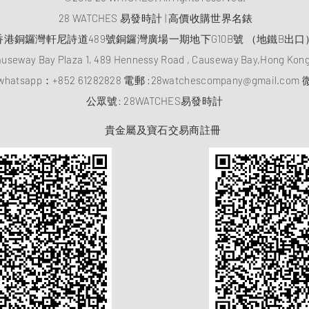
28 WATCHES 易發時計 | 高價收購世界名錶
香港銅鑼灣軒尼詩道489號銅鑼灣廣場一期地下G10B號 （地鐵B出口
auseway Bay Plaza 1, 489 Hennessy Road , Causeway Bay,Hong Ko
atsapp：
+852 61282828
電郵 :
28watchescompany@gmail.com
微
​公眾號: 28WATCHES易發時計
貴金屬及寶石交易商註冊