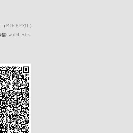
）
ng （MTR B EXIT ）
信: watcheshk