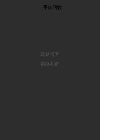
​二手錶回收
​名錶系列
二手名錶
訂購新錶
​維修服務
玩錶博客
聯絡我們
退款政策
私隱政策
FAQ
INSTAGRAM
FACEBOOK
28 Watches 手機程