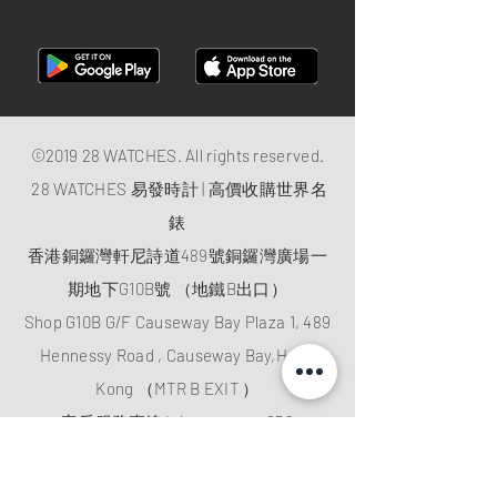
式
©2019 28 WATCHES. All rights reserved.
28 WATCHES 易發時計 | 高價收購世界名
錶
香港銅鑼灣軒尼詩道489號銅鑼灣廣場一
期地下G10B號 （地鐵B出口）
Shop G10B G/F Causeway Bay Plaza 1, 489
Hennessy Road , Causeway Bay,Hong
Kong （MTR B EXIT ）
客戶服務專線/whatsapp：
+852
61282828
電郵
:
28watchescompany@gmail.com
微信: