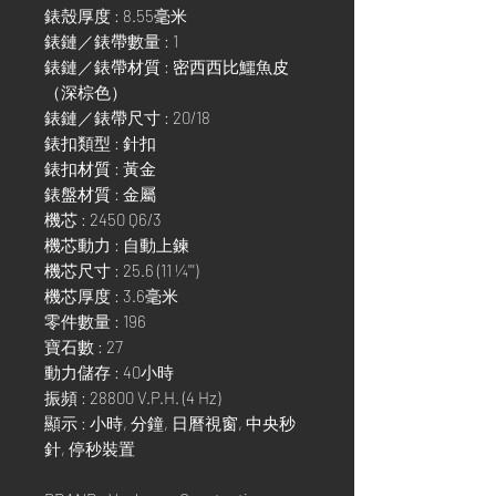
錶殼厚度 : 8.55毫米
錶鏈／錶帶數量 : 1
錶鏈／錶帶材質 : 密西西比鱷魚皮
（深棕色）
錶鏈／錶帶尺寸 : 20/18
錶扣類型 : 針扣
錶扣材質 : 黃金
錶盤材質 : 金屬
機芯 : 2450 Q6/3
機芯動力 : 自動上鍊
機芯尺寸 : 25.6 (11 ¼''')
機芯厚度 : 3.6毫米
零件數量 : 196
寶石數 : 27
動力儲存 : 40小時
振頻 : 28800 V.P.H. (4 Hz)
顯示 : 小時, 分鐘, 日曆視窗, 中央秒
針, 停秒裝置