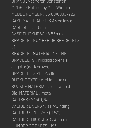
BRAND : Vacheron Constantin
MODEL : Patrimony Self-Winding
MODEL NUMBER : 85180/000J-9231
CASE MATERIAL : 18K 3N yellow gold
CASE SIZE : 40mm
CASE THICKNESS : 8.55mm
BRACELET NUMBER OF BRACELETS
: 1
BRACELET MATERIAL OF THE
BRACELETS : Mississippiensis
alligator (dark brown)
BRACELET SIZE : 20/18
BUCKLE TYPE : Ardillon buckle
BUCKLE MATERIAL : yellow gold
Dial MATERIAL : metal
CALIBER : 2450 Q6/3
CALIBER ENERGY : self-winding
CALIBER SIZE : 25.6 (11 ¼''')
CALIBER THICKNESS : 3.6mm
NUMBER OF PARTS : 196