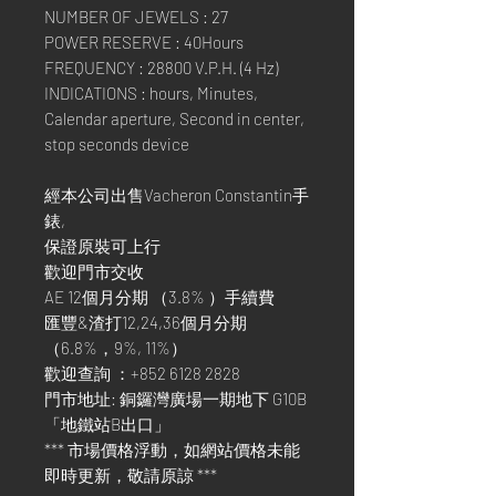
NUMBER OF JEWELS : 27
POWER RESERVE : 40Hours
FREQUENCY : 28800 V.P.H. (4 Hz)
INDICATIONS : hours, Minutes,
Calendar aperture, Second in center,
stop seconds device
經本公司出售Vacheron Constantin手
錶,
保證原裝可上行
歡迎門市交收
AE 12個月分期 （3.8% ）手續費
匯豐&渣打12,24,36個月分期
（6.8%，9%, 11%）
歡迎查詢 ：+852 6128 2828
門市地址: 銅鑼灣廣場一期地下 G10B
「地鐵站B出口」
*** 市場價格浮動，如網站價格未能
即時更新，敬請原諒 ***