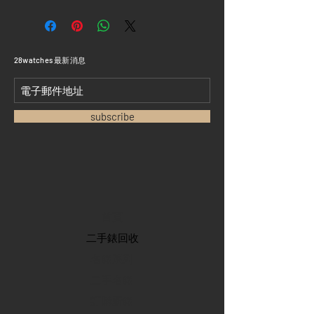
​28watches 最新消息
subscribe
首頁
​二手錶回收
​名錶系列
二手名錶
訂購新錶