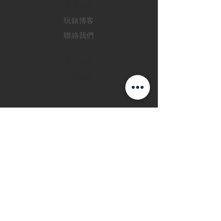
​維修服務
玩錶博客
聯絡我們
退款政策
私隱政策
FAQ
INSTAGRAM
FACEBOOK
28 Watches 手機程
式