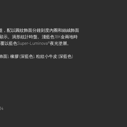
盤，配以圓紋飾面分鐘刻度內圈和絲絨飾面
顯示。渦形紋計時盤。淺藍色18K金兩地時
藍色Super-Luminova®夜光塗層。
面), 橡膠 (深藍色), 粒紋小牛皮 (深藍色)
34