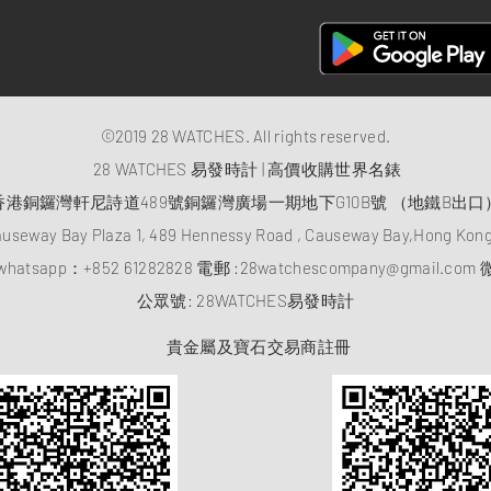
©2019 28 WATCHES. All rights reserved.
28 WATCHES 易發時計 | 高價收購世界名錶
香港銅鑼灣軒尼詩道489號銅鑼灣廣場一期地下G10B號 （地鐵B出口
auseway Bay Plaza 1, 489 Hennessy Road , Causeway Bay,Hong Ko
atsapp：
+852 61282828
電郵 :
28watchescompany@gmail.com
微
​公眾號: 28WATCHES易發時計
貴金屬及寶石交易商註冊