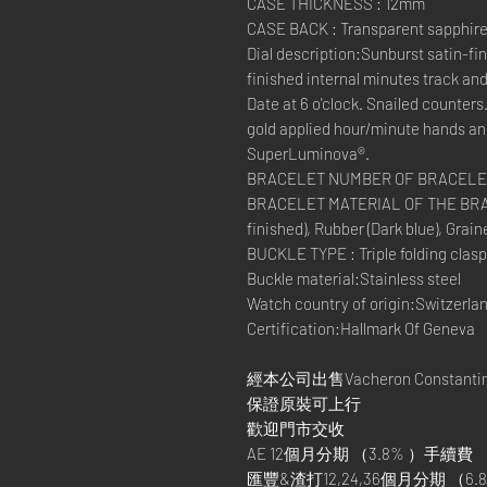
CASE THICKNESS : 12mm
CASE BACK : Transparent sapphire
Dial description:Sunburst satin-fin
finished internal minutes track and
Date at 6 o'clock. Snailed counters
gold applied hour/minute hands an
SuperLuminova®.
BRACELET NUMBER OF BRACELET
BRACELET MATERIAL OF THE BRACEL
finished), Rubber (Dark blue), Grain
BUCKLE TYPE : Triple folding clasp
Buckle material:Stainless steel
Watch country of origin:Switzerla
Certification:Hallmark Of Geneva
經本公司出售Vacheron Constant
保證原裝可上行
歡迎門市交收
AE 12個月分期 （3.8% ）手續費
匯豐&渣打12,24,36個月分期 （6.8