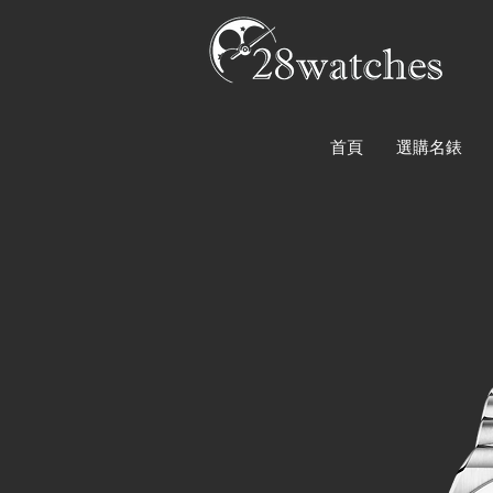
首頁
選購名錶