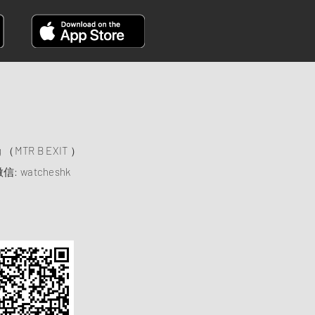
）
ng （MTR B EXIT ）
信: watcheshk