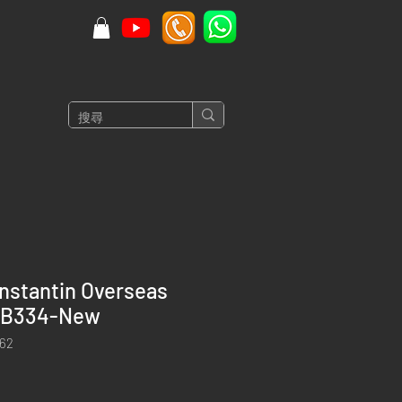
nstantin Overseas
-B334-New
62
價