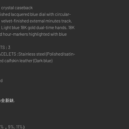
 crystal caseback
ished lacquered blue dial with circular-
 velvet-finished external minutes track.
. Light blue 18K gold dual-time hands. 18K
d hour-markers highlighted with blue
S : 3
ETS :Stainless steel (Polished/satin-
ed calfskin leather (Dark blue)
nd
in全新錶,
%，9%, 11%）