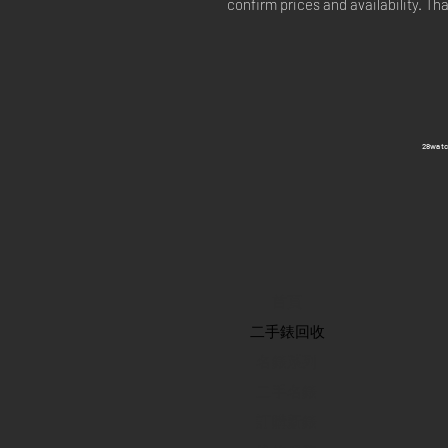
confirm prices and availability. Th
​28wa
首頁
​二手錶回收
​名錶系列
二手名錶
訂購新錶