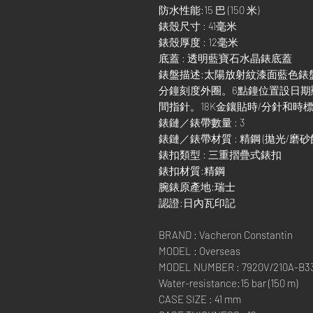
防水性能:15 巴 (150 米)
錶殼尺寸 : 41毫米
錶殼厚度 : 12毫米
底蓋 : 透明藍寶石水晶錶底蓋
錶盤描述:太陽放射紋漆面藍色錶
分鐘刻度外圈。6點鐘位置設日期
間指針。18K金鑲貼時/分針和時標覆以
錶鏈／錶帶數量 : 3
錶鏈／錶帶材質 : 精鋼 (拋光/磨砂飾
錶扣類型 : 三重摺疊式錶扣
錶扣材質:精鋼
腕錶原產地:瑞士
認證:日內瓦印記
BRAND : Vacheron Constantin
MODEL : Overseas
MODEL NUMBER : 7920V/210A-B3
Water-resistance:15 bar (150 m)
CASE SIZE : 41 mm