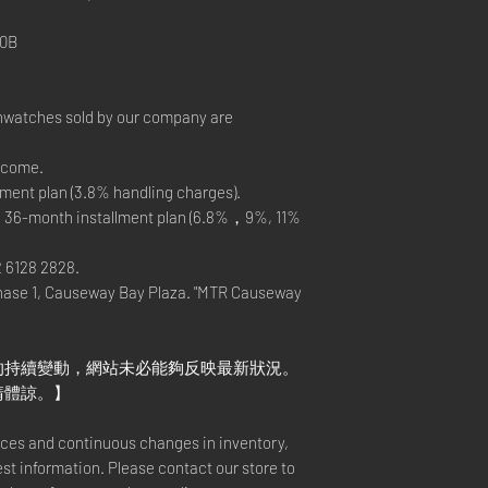
0B
nwatches sold by our company are
elcome.
ment plan (3.8% handling charges).
, 36-month installment plan (6.8%，9%, 11%
2 6128 2828.
hase 1, Causeway Bay Plaza. "MTR Causeway
的持續變動，網站未必能夠反映最新狀況。
請體諒。】
rices and continuous changes in inventory,
est information. Please contact our store to