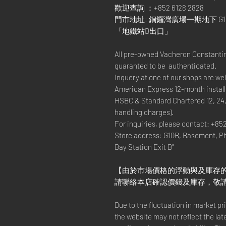
歡迎查詢 ：+852 6128 2828
門市地址: 銅鑼灣廣場一期地下 G1
「地鐵站B出口」
All pre-owned Vacheron Constanti
guaranted to be authenticated.
Inquery at one of our shops are w
American Express 12-month install
HSBC & Standard Chartered 12, 24
handling charges).
For inquiries, please contact: +85
Store address: G10B, Basement, P
Bay Station Exit B"
【由於市場價格的浮動與及庫存
請聯絡本店確認價錢及庫存，敬
Due to the fluctuation in market p
the website may not reflect the lat