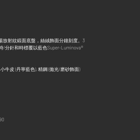
陽放射紋緞面底盤，絲絨飾面分鐘刻度。3
針和時標覆以藍色Super-Luminova®
 小牛皮 (丹寧藍色), 精鋼 (拋光/磨砂飾面)
90