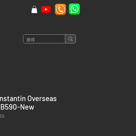
nstantin Overseas
-B590-New
56
價