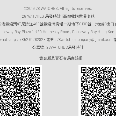
©2019 28 WATCHES. All rights reserved.
28 WATCHES 易發時計 | 高價收購世界名錶
香港銅鑼灣軒尼詩道489號銅鑼灣廣場一期地下G10B號 （地鐵B出口
auseway Bay Plaza 1, 489 Hennessy Road , Causeway Bay,Hong Ko
atsapp：
+852 61282828
電郵 :
28watchescompany@gmail.com
微
​公眾號: 28WATCHES易發時計
貴金屬及寶石交易商註冊