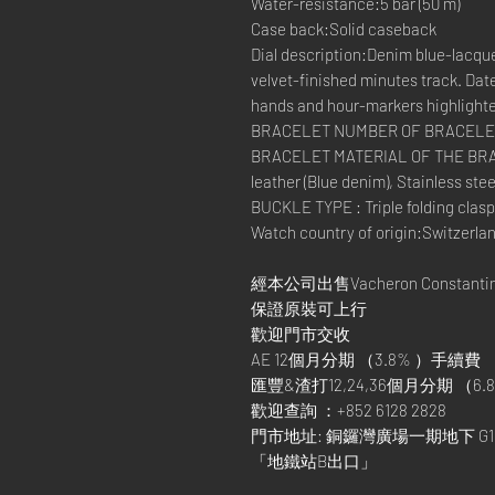
Water-resistance:5 bar (50 m)
Case back:Solid caseback
Dial description:Denim blue-lacque
velvet-finished minutes track. Date
hands and hour-markers highlight
BRACELET NUMBER OF BRACELET
BRACELET MATERIAL OF THE BRACE
leather (Blue denim), Stainless stee
BUCKLE TYPE : Triple folding clasp
Watch country of origin:Switzerla
經本公司出售Vacheron Constant
保證原裝可上行
歡迎門市交收
AE 12個月分期 （3.8% ）手續費
匯豐&渣打12,24,36個月分期 （6.8
歡迎查詢 ：+852 6128 2828
門市地址: 銅鑼灣廣場一期地下 G1
「地鐵站B出口」