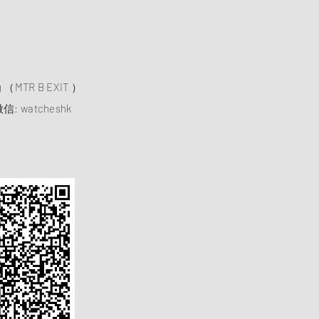
）
ng （MTR B EXIT ）
信: watcheshk