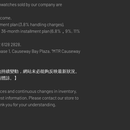
nwatches sold by our company are
elcome.
ment plan (3.8% handling charges).
, 36-month installment plan (6.8%，9%, 11%
2 6128 2828.
hase 1, Causeway Bay Plaza. "MTR Causeway
的持續變動，網站未必能夠反映最新狀況。
請體諒。】
rices and continuous changes in inventory,
est information. Please contact our store to
ank you for your understanding.