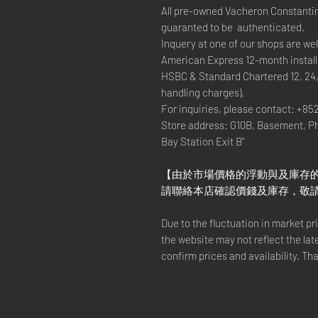
All pre-owned Vacheron Constanti
guaranted to be authenticated.
Inquery at one of our shops are w
American Express 12-month install
HSBC & Standard Chartered 12, 24
handling charges).
For inquiries, please contact: +85
Store address: G10B, Basement, P
Bay Station Exit B"
【由於市場價格的浮動與及庫存
請聯絡本店確認價錢及庫存，敬
Due to the fluctuation in market p
the website may not reflect the lat
confirm prices and availability. Th