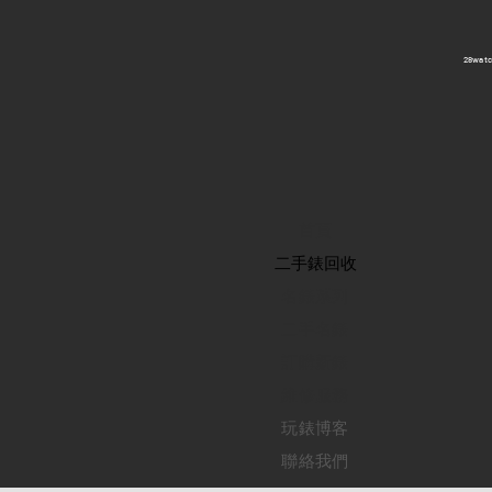
​28wa
首頁
​二手錶回收
​名錶系列
二手名錶
訂購新錶
​維修服務
玩錶博客
聯絡我們