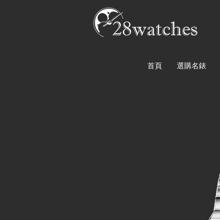
首頁
選購名錶