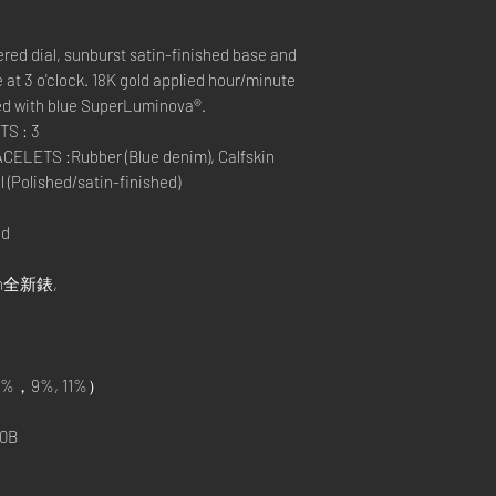
red dial, sunburst satin-finished base and
 at 3 o'clock. 18K gold applied hour/minute
ed with blue SuperLuminova®.
S : 3
LETS :Rubber (Blue denim), Calfskin
l (Polished/satin-finished)
nd
in全新錶,
%，9%, 11%）
0B