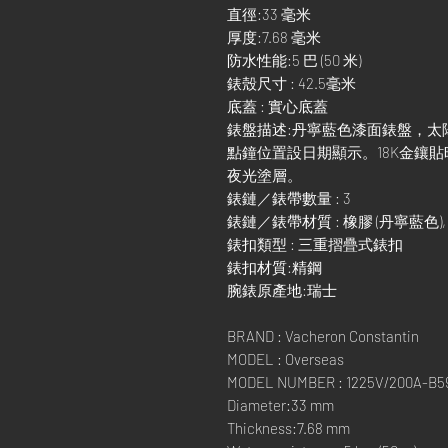
直徑:33 毫米
厚度:7.68 毫米
防水性能:5 巴 (50 米)
錶殼尺寸 : 42.5毫米
底蓋 : 實心底蓋
錶盤描述:丹寧藍色漆面錶盤，太
點鐘位置設日期顯示。18K金鑲貼時/分
夜光塗層。
錶鏈／錶帶數量 : 3
錶鏈／錶帶材質 : 橡膠 (丹寧藍色),
錶扣類型 : 三重摺疊式錶扣
錶扣材質:精鋼
腕錶原產地:瑞士
BRAND : Vacheron Constantin
MODEL : Overseas
MODEL NUMBER : 1225V/200A-B5
Diameter:33 mm
Thickness:7.68 mm