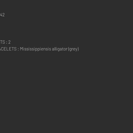
942
S : 2
ETS : Mississippiensis alligator (grey)