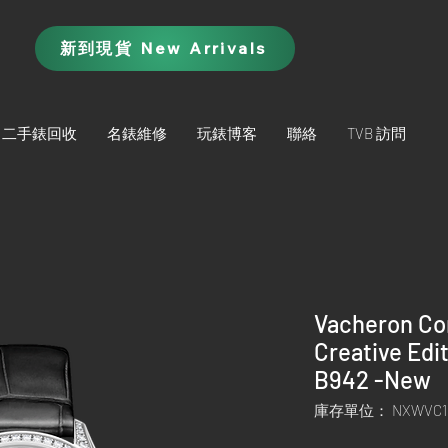
新到現貨 New Arrivals
二手錶回收
名錶維修
玩錶博客
聯絡
TVB 訪問
Vacheron Co
Creative Ed
B942 -New
庫存單位： NXWVC1