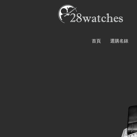
首頁
選購名錶