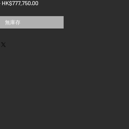
一
促
 
HK$777,750.00
般
銷
價
價
無庫存
格
格