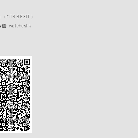
）
ng （MTR B EXIT ）
信: watcheshk