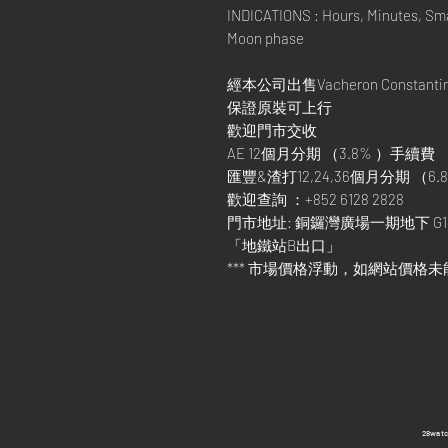
INDICATIONS : Hours, Minutes, Sma
Moon phase
經本公司出售Vacheron Constant
保證原裝可上行
歡迎門市交收
AE 12個月分期 （3.8% ）手續費
匯豐&渣打12,24,36個月分期 （6.8
歡迎查詢 ：+852 6128 2828
門市地址: 銅鑼灣廣場一期地下 G1
「地鐵站B出口」
*** 市場價格浮動，如網站價格未
​28wa