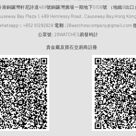
香港銅鑼灣軒尼詩道489號銅鑼灣廣場一期地下G10B號 （地鐵B出口
auseway Bay Plaza 1, 489 Hennessy Road , Causeway Bay,Hong Ko
atsapp：
+852 61282828
電郵 :
28watchescompany@gmail.com
微
​公眾號: 28WATCHES易發時計
貴金屬及寶石交易商註冊