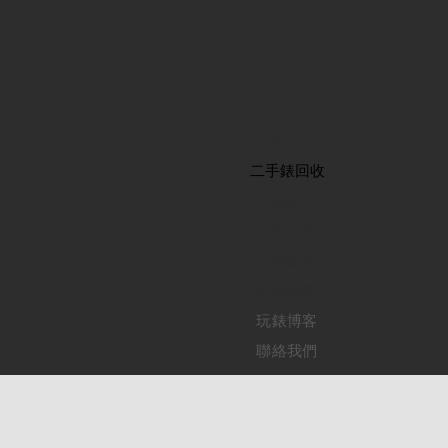
首頁
​二手錶回收
​名錶系列
二手名錶
訂購新錶
​維修服務
玩錶博客
聯絡我們