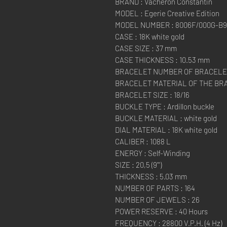
BRAND : Vacheron Constantin
MODEL : Egerie Creative Edition
MODEL NUMBER : 8006F/000G-B
CASE : 18K white gold
CASE SIZE : 37 mm
CASE THICKNESS : 10.53 mm
BRACELET NUMBER OF BRACELET
BRACELET MATERIAL OF THE BRACEL
BRACELET SIZE : 18/16
BUCKLE TYPE : Ardillon buckle
BUCKLE MATERIAL : white gold
DIAL MATERIAL : 18K white gold
CALIBER : 1088 L
ENERGY : Self-Winding
SIZE : 20,5 (9''')
THICKNESS : 5.03 mm
NUMBER OF PARTS : 164
NUMBER OF JEWELS : 26
POWER RESERVE : 40 Hours
FREQUENCY : 28800 V.P.H. (4 Hz)