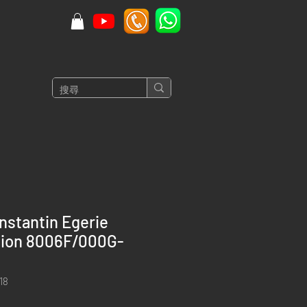
nstantin Egerie
ition 8006F/000G-
18