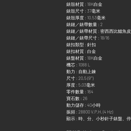
錶殼材質 : 18K白金
錶殼尺寸 : 37毫米
錶殼厚度 : 10.53毫米
錶鏈／錶帶數量 : 2
錶鏈／錶帶材質 : 密西西比鱷魚
錶鏈／錶帶尺寸 : 18/16
錶扣類型 : 針扣
錶扣材質 : 白金
錶盤材質 : 18K白金
機芯 : 1088 L
動力 : 自動上鍊
尺寸 : 20,5 (9''')
厚度 : 5.03毫米
零件數量 : 164
寶石數 : 26
動力儲存 : 40小時
振頻 : 28800 V.P.H. (4 Hz)
顯示 : 時、分、小秒針子錶盤、