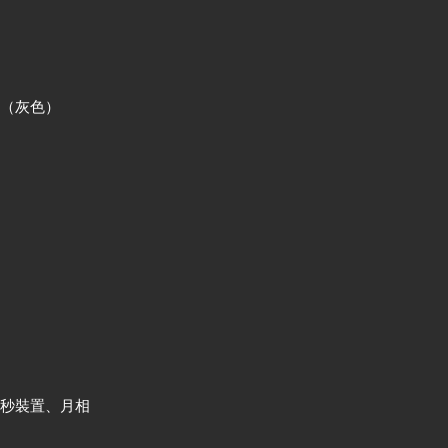
皮（灰色）
停秒裝置、月相