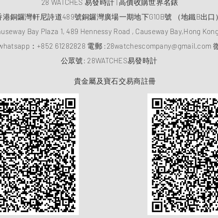
28 WATCHES 易發時計 | 高價收購世界名錶
香港銅鑼灣軒尼詩道489號銅鑼灣廣場一期地下G10B號 （地鐵B出口
auseway Bay Plaza 1, 489 Hennessy Road , Causeway Bay,Hong Ko
atsapp：
+852 61282828
電郵 :
28watchescompany@gmail.com
微
​公眾號: 28WATCHES易發時計
貴金屬及寶石交易商註冊