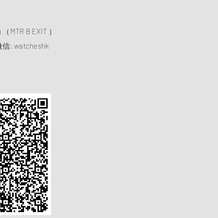
）
ng （MTR B EXIT ）
信: watcheshk