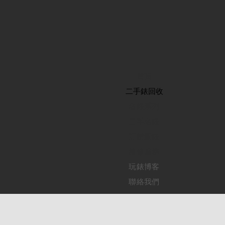
首頁
​二手錶回收
​名錶系列
二手名錶
訂購新錶
​維修服務
玩錶博客
聯絡我們