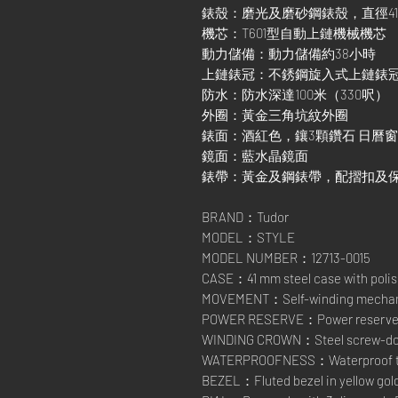
錶殼：磨光及磨砂鋼錶殼，直徑4
機芯：T601型自動上鏈機械機芯
動力儲備：動力儲備約38小時
上鏈錶冠：不銹鋼旋入式上鏈錶
防水：防水深達100米（330呎）
外圈：黃金三角坑紋外圈
錶面：酒紅色，鑲3顆鑽石 日曆
鏡面：藍水晶鏡面
錶帶：黃金及鋼錶帶，配摺扣及
BRAND：Tudor
MODEL：STYLE
MODEL NUMBER：12713-0015
CASE：41 mm steel case with polish
MOVEMENT：Self-winding mechanic
POWER RESERVE：Power reserve of
WINDING CROWN：Steel screw-down
WATERPROOFNESS：Waterproof to 1
BEZEL：Fluted bezel in yellow gol