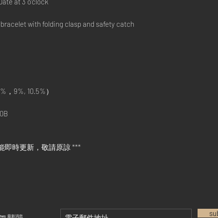
te at 3 o’clock
acelet with folding clasp and safety catch
%，9%, 10.5%）
0B
能即時更新，敬請原諒 ***
su
tches 最新消息