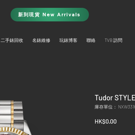
新到現貨 New Arrivals
二手錶回收
名錶維修
玩錶博客
聯絡
TVB 訪問
Tudor STYLE
庫存單位： NXW331
價
HK$0.00
格