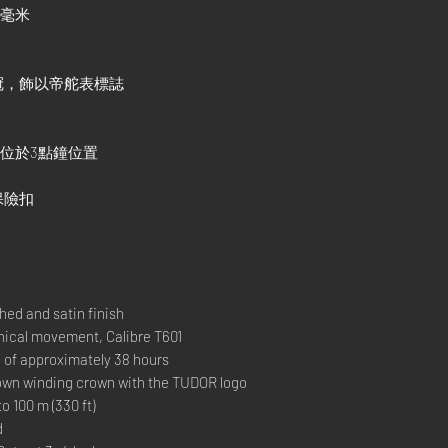
1毫米
冠，飾以帝舵表標誌
窗位於3點鐘位置
保險扣
ed and satin finish
al movement, Calibre T601
 approximately 38 hours
 winding crown with the TUDOR logo
00 m (330 ft)
d