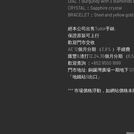
DIAL：Burgundy with 3 diamonds Da
CRYSTAL：Sapphire crystal
BRACELET：Steel and yellow gold br
經本公司出售Tudor手錶,
保證原裝可上行
歡迎門市交收
AE 12個月分期 （3.8% ）手續費
匯豐&渣打12,24,36個月分期 （6.5
歡迎查詢 ：+852 9550 1899
門市地址: 銅鑼灣廣場一期地下 G1
「地鐵站B出口」
*** 市場價格浮動，如網站價格未
​28wa