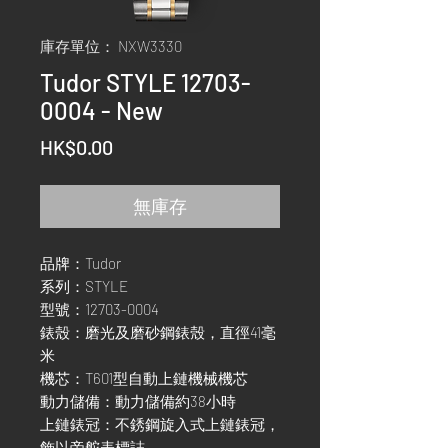
庫存單位： NXW3330
Tudor STYLE 12703-
0004 - New
價
HK$0.00
格
無庫存
品牌：Tudor
系列：STYLE
型號：12703-0004
錶殼：磨光及磨砂鋼錶殼，直徑41毫
米
機芯：T601型自動上鏈機械機芯
動力儲備：動力儲備約38小時
上鏈錶冠：不銹鋼旋入式上鏈錶冠，
飾以帝舵表標誌