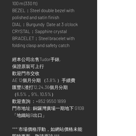
100 m (330 ft)
BEZEL：Steel double bezel with
polished and satin finish
DIAL：Burgundy Date at 3 o’clock
CRYSTAL：Sapphire crystal
BRACELET：Steel bracelet with
folding clasp and safety catch
經本公司出售Tudor手錶,
保證原裝可上行
歡迎門市交收
AE 12個月分期 （3.8% ）手續費
匯豐&渣打12,24,36個月分期
（6.5%，9%, 10.5%）
歡迎查詢 ：+852 9550 1899
門市地址: 銅鑼灣廣場一期地下 G10B
「地鐵站B出口」
*** 市場價格浮動，如網站價格未能