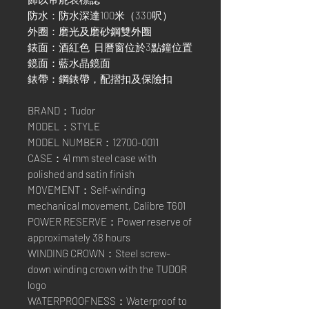
防水：防水深達100米（330呎）
外圈：磨光及磨砂鋼雙外圈
錶面：酒紅色 日曆窗位於3點鐘位置
鏡面：藍水晶鏡面
錶帶：鋼錶帶，配摺扣及保險扣
BRAND：Tudor
MODEL：STYLE
MODEL NUMBER：12700-0011
CASE：41 mm steel case with
polished and satin finish
MOVEMENT：Self-winding
mechanical movement, Calibre T601
POWER RESERVE：Power reserve of
approximately 38 hours
WINDING CROWN：Steel screw-
down winding crown with the TUDOR
logo
WATERPROOFNESS：Waterproof to