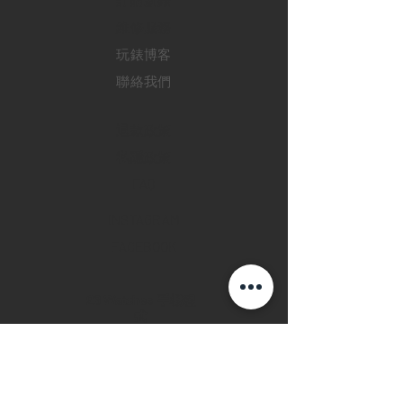
訂購新錶
​維修服務
玩錶博客
聯絡我們
退款政策
私隱政策
FAQ
INSTAGRAM
FACEBOOK
28 Watches 手機程
式