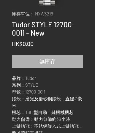
庫存單位： NXW3218
Tudor STYLE 12700-
0011 - New
價
HK$0.00
格
無庫存
品牌：Tudor
系列：STYLE
型號：12700-0011
錶殼：磨光及磨砂鋼錶殼，直徑41毫
米
機芯：T601型自動上鏈機械機芯
動力儲備：動力儲備約38小時
上鏈錶冠：不銹鋼旋入式上鏈錶冠，
飾以帝舵表標誌