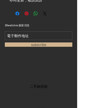
即時更新，敬請原諒 ***
​28watches 最新消息
subscribe
首頁
​二手錶回收
​名錶系列
二手名錶