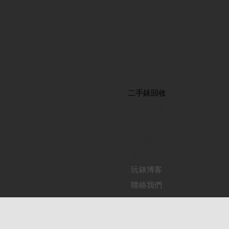
首頁
​二手錶回收
​名錶系列
二手名錶
訂購新錶
​維修服務
玩錶博客
聯絡我們