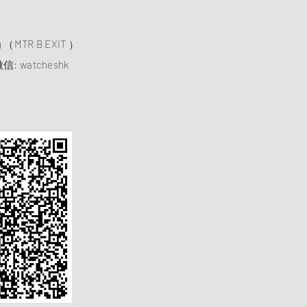
）
ng （MTR B EXIT ）
信: watcheshk