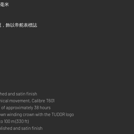
1毫米
冠，飾以帝舵表標誌
ed and satin finish
al movement, Calibre T601
 approximately 38 hours
 winding crown with the TUDOR logo
00 m (330 ft)
ished and satin finish