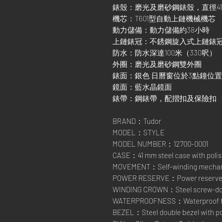
錶殼：磨光及磨砂鋼錶殼，直徑4
機芯：T601型自動上鏈機械機芯
動力儲備：動力儲備約38小時
上鏈錶冠：不銹鋼旋入式上鏈錶
防水：防水深達100米（330呎）
外圈：磨光及磨砂鋼雙外圈
錶面：銀色 日曆窗位於3點鐘位置
鏡面：藍水晶鏡面
錶帶：鋼錶帶，配摺扣及保險扣
BRAND：Tudor
MODEL：STYLE
MODEL NUMBER：12700-0001
CASE：41 mm steel case with polish
MOVEMENT：Self-winding mechanic
POWER RESERVE：Power reserve of
WINDING CROWN：Steel screw-down
WATERPROOFNESS：Waterproof to 1
BEZEL：Steel double bezel with pol