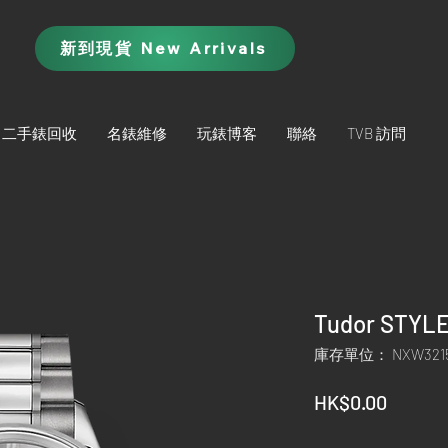
新到現貨 New Arrivals
二手錶回收
名錶維修
玩錶博客
聯絡
TVB 訪問
Tudor STYLE
庫存單位： NXW321
價
HK$0.00
格