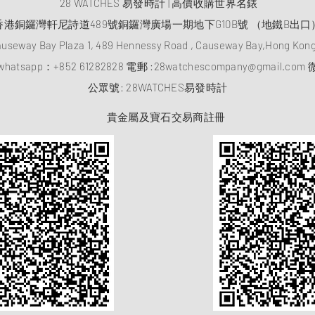
28 WATCHES 易發時計 | 高價收購世界名錶
香港銅鑼灣軒尼詩道489號銅鑼灣廣場一期地下G10B號 （地鐵B出口
auseway Bay Plaza 1, 489 Hennessy Road , Causeway Bay,Hong Ko
atsapp：
+852 61282828
電郵 :
28watchescompany@gmail.com
微
​公眾號: 28WATCHES易發時計
貴金屬及寶石交易商註冊