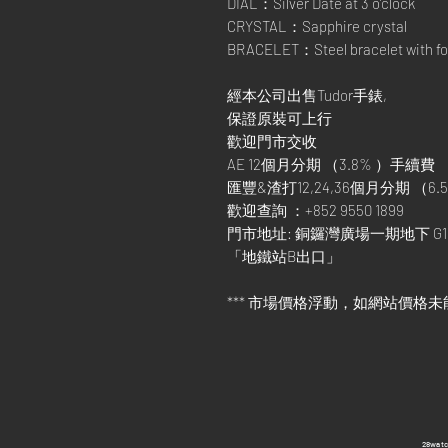
DIAL：Silver Date at 3 o’clock
CRYSTAL：Sapphire crystal
BRACELET：Steel bracelet with fol
經本公司出售Tudor手錶,
保證原裝可上行
歡迎門市交收
AE 12個月分期 （3.8% ）手續費
匯豐&渣打12,24,36個月分期 （6.5
歡迎查詢 ：+852 9550 1899
門市地址: 銅鑼灣廣場一期地下 G1
「地鐵站B出口」
*** 市場價格浮動，如網站價格未
​28wa