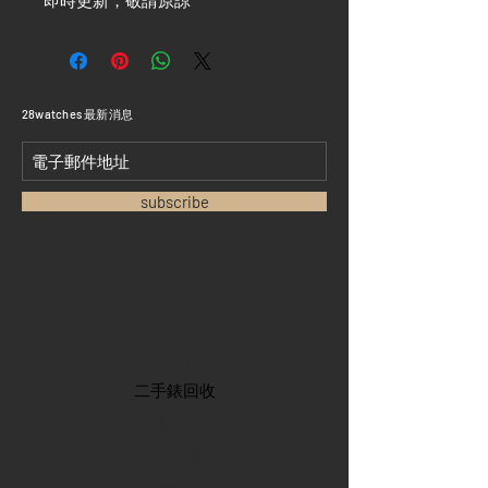
即時更新，敬請原諒 ***
​28watches 最新消息
subscribe
首頁
​二手錶回收
​名錶系列
二手名錶