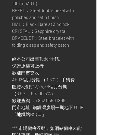
100 m (330 ft)
BEZEL：Steel double bezel with
polished and satin finish
DIAL：Black Date at 3 o’clock
CRYSTAL：Sapphire crystal
BRACELET：Steel bracelet with
folding clasp and safety catch
經本公司出售Tudor手錶,
保證原裝可上行
歡迎門市交收
AE 12個月分期 （3.8% ）手續費
匯豐&渣打12,24,36個月分期
（6.5%，9%, 10.5%）
歡迎查詢 ：+852 9550 1899
門市地址: 銅鑼灣廣場一期地下 G10B
「地鐵站B出口」
*** 市場價格浮動，如網站價格未能