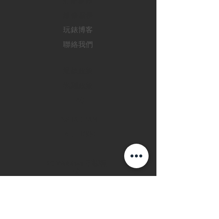
訂購新錶
​維修服務
玩錶博客
聯絡我們
退款政策
私隱政策
FAQ
INSTAGRAM
FACEBOOK
28 Watches 手機程
式