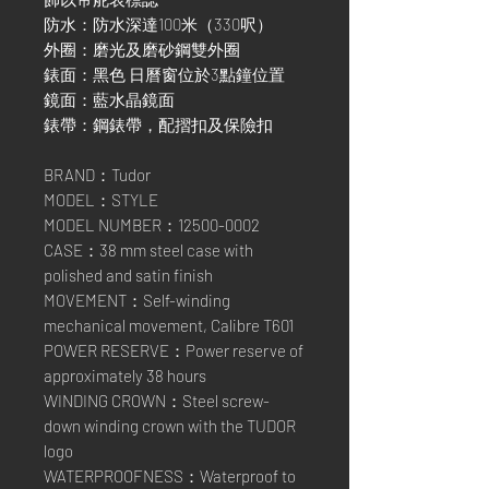
防水：防水深達100米（330呎）
外圈：磨光及磨砂鋼雙外圈
錶面：黑色 日曆窗位於3點鐘位置
鏡面：藍水晶鏡面
錶帶：鋼錶帶，配摺扣及保險扣
BRAND：Tudor
MODEL：STYLE
MODEL NUMBER：12500-0002
CASE：38 mm steel case with
polished and satin finish
MOVEMENT：Self-winding
mechanical movement, Calibre T601
POWER RESERVE：Power reserve of
approximately 38 hours
WINDING CROWN：Steel screw-
down winding crown with the TUDOR
logo
WATERPROOFNESS：Waterproof to