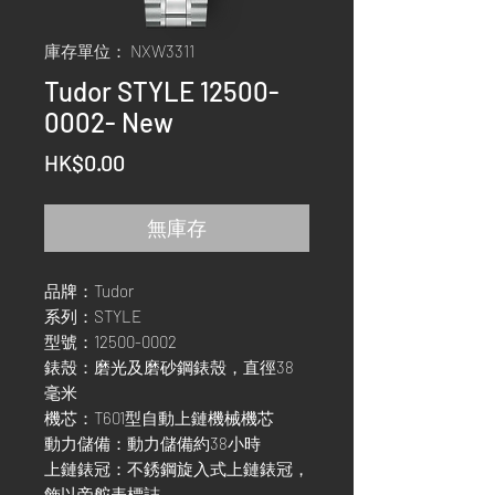
庫存單位： NXW3311
Tudor STYLE 12500-
0002- New
價
HK$0.00
格
無庫存
品牌：Tudor
系列：STYLE
型號：12500-0002
錶殼：磨光及磨砂鋼錶殼，直徑38
毫米
機芯：T601型自動上鏈機械機芯
動力儲備：動力儲備約38小時
上鏈錶冠：不銹鋼旋入式上鏈錶冠，
飾以帝舵表標誌