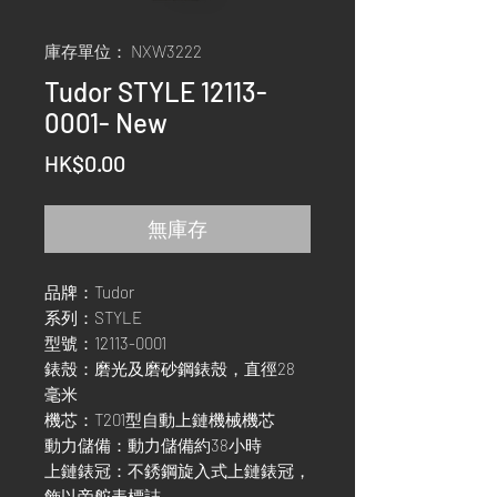
庫存單位： NXW3222
Tudor STYLE 12113-
0001- New
價
HK$0.00
格
無庫存
品牌：Tudor
系列：STYLE
型號：12113-0001
錶殼：磨光及磨砂鋼錶殼，直徑28
毫米
機芯：T201型自動上鏈機械機芯
動力儲備：動力儲備約38小時
上鏈錶冠：不銹鋼旋入式上鏈錶冠，
飾以帝舵表標誌