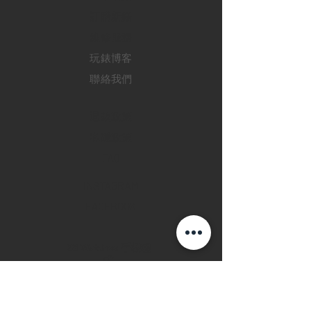
訂購新錶
​維修服務
玩錶博客
聯絡我們
退款政策
私隱政策
FAQ
INSTAGRAM
FACEBOOK
28 Watches 手機程
式