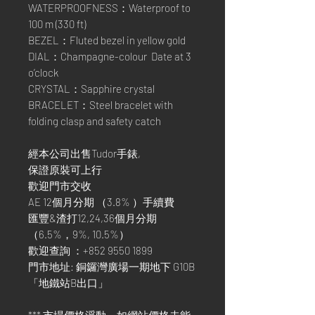
WATERPROOFNESS：Waterproof to
100 m (330 ft)
BEZEL：Fluted bezel in yellow gold
DIAL：Champagne-colour Date at 3
o’clock
CRYSTAL：Sapphire crystal
BRACELET：Steel bracelet with
folding clasp and safety catch
經本公司出售Tudor手錶,
保證原裝可上行
歡迎門市交收
AE 12個月分期 （3.8% ）手續費
匯豐&渣打12,24,36個月分期
（6.5%，9%, 10.5%）
歡迎查詢 ：+852 9550 1899
門市地址: 銅鑼灣廣場一期地下 G10B
「地鐵站B出口」