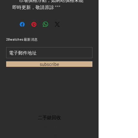
*** 市場價格浮動，如網站價格未能
即時更新，敬請原諒 ***
​28watches 最新消息
subscribe
首頁
​二手錶回收
​名錶系列
二手名錶