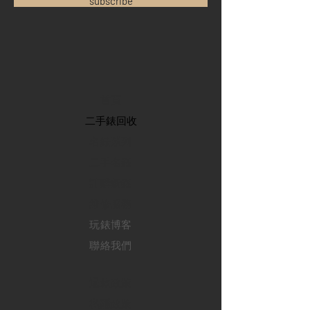
subscribe
首頁
​二手錶回收
​名錶系列
二手名錶
訂購新錶
​維修服務
玩錶博客
聯絡我們
退款政策
私隱政策