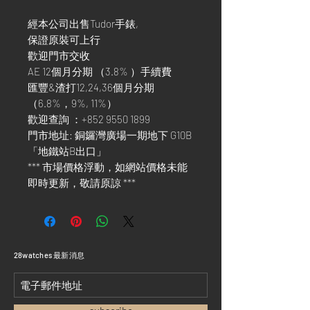
經本公司出售Tudor手錶,
保證原裝可上行
歡迎門市交收
AE 12個月分期 （3.8% ）手續費
匯豐&渣打12,24,36個月分期
（6.8%，9%, 11%）
歡迎查詢 ：+852 9550 1899
門市地址: 銅鑼灣廣場一期地下 G10B
「地鐵站B出口」
*** 市場價格浮動，如網站價格未能
即時更新，敬請原諒 ***
​28watches 最新消息