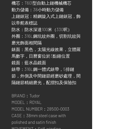
機芯：T601型自動上鏈機械機芯
動力儲備：38小時動力儲備
上鏈錶冠：精鋼旋入式上鏈錶冠，飾
以帝舵表標誌
防水：防水深達100米（330呎）
外圈：316L鋼坑紋外圈，切割坑紋與
磨光飾面相間隔
錶面：黑色，太陽光線效果，立體羅
馬數字，日曆窗位於3點鐘位置
鏡面：藍水晶鏡面
錶帶：316L鋼一體式錶帶，5排鏈
節，外側及中間鏈節經磨砂處理，間
隔鏈節精細磨光，配摺扣及保險扣
BRAND：Tudor
MODEL：ROYAL
MODEL NUMBER：28500-0003
CASE：38mm steel case with
polished and satin finish
MOVEMENT：Self-winding