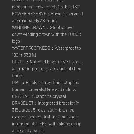
mechanical movement, Calibre T601
POWER RESERVE：Power reserve of
approximately 38 hours
WINDING CROWN：Steel screw-
down winding crown with the TUDOR
logo
WATERPROOFNESS：Waterproof to
100m (330 ft)
BEZEL：Notched bezel in 316L steel,
alternating cut grooves and polished
finish
DIAL：Black, sunray-finish,Applied
Roman numerals,Date at 3 o’clock
CRYSTAL：Sapphire crystal
BRACELET：Integrated bracelet in
316L steel, 5 rows, satin-brushed
external and central links, polished
intermediate links, with folding clasp
and safety catch