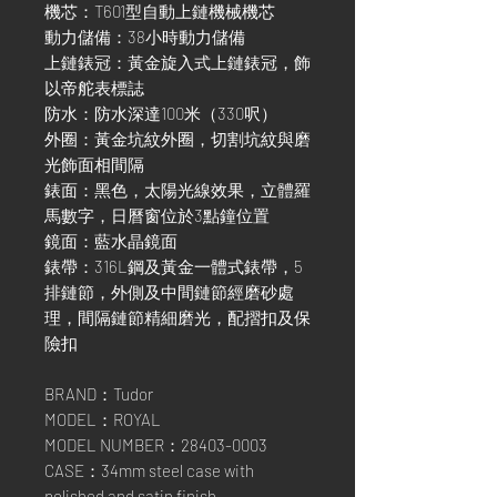
機芯：T601型自動上鏈機械機芯
動力儲備：38小時動力儲備
上鏈錶冠：黃金旋入式上鏈錶冠，飾
以帝舵表標誌
防水：防水深達100米（330呎）
外圈：黃金坑紋外圈，切割坑紋與磨
光飾面相間隔
錶面：黑色，太陽光線效果，立體羅
馬數字，日曆窗位於3點鐘位置
鏡面：藍水晶鏡面
錶帶：316L鋼及黃金一體式錶帶，5
排鏈節，外側及中間鏈節經磨砂處
理，間隔鏈節精細磨光，配摺扣及保
險扣
BRAND：Tudor
MODEL：ROYAL
MODEL NUMBER：28403-0003
CASE：34mm steel case with
polished and satin finish