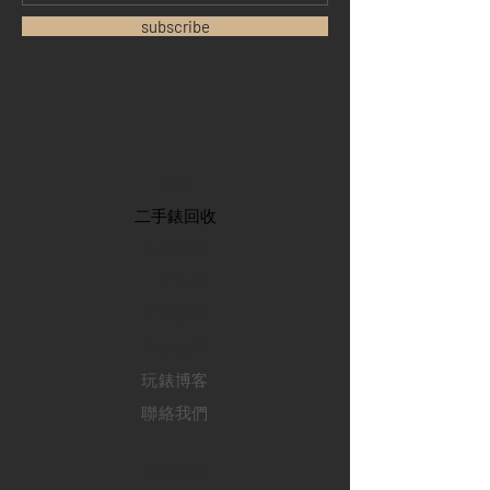
subscribe
首頁
​二手錶回收
​名錶系列
二手名錶
訂購新錶
​維修服務
玩錶博客
聯絡我們
退款政策