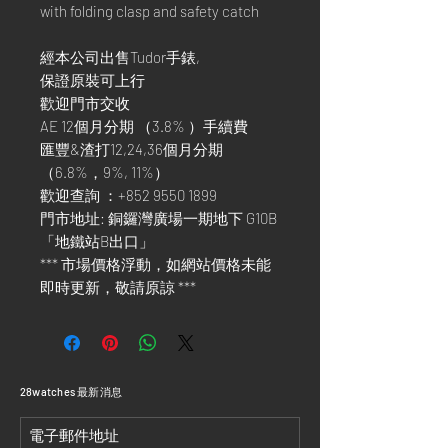
with folding clasp and safety catch
經本公司出售Tudor手錶,
保證原裝可上行
歡迎門市交收
AE 12個月分期 （3.8% ）手續費
匯豐&渣打12,24,36個月分期
（6.8%，9%, 11%）
歡迎查詢 ：+852 9550 1899
門市地址: 銅鑼灣廣場一期地下 G10B
「地鐵站B出口」
*** 市場價格浮動，如網站價格未能
即時更新，敬請原諒 ***
​28watches 最新消息