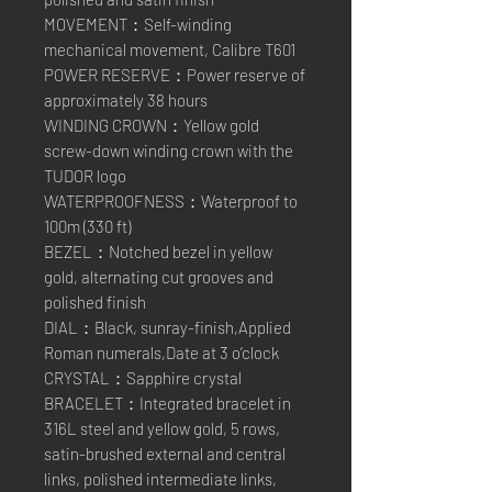
MOVEMENT：Self-winding
mechanical movement, Calibre T601
POWER RESERVE：Power reserve of
approximately 38 hours
WINDING CROWN：Yellow gold
screw-down winding crown with the
TUDOR logo
WATERPROOFNESS：Waterproof to
100m (330 ft)
BEZEL：Notched bezel in yellow
gold, alternating cut grooves and
polished finish
DIAL：Black, sunray-finish,Applied
Roman numerals,Date at 3 o’clock
CRYSTAL：Sapphire crystal
BRACELET：Integrated bracelet in
316L steel and yellow gold, 5 rows,
satin-brushed external and central
links, polished intermediate links,