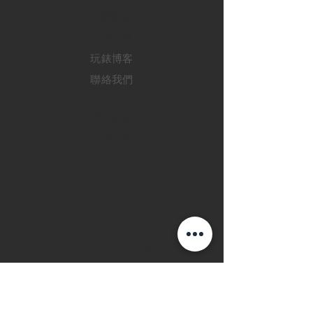
訂購新錶
​維修服務
玩錶博客
聯絡我們
退款政策
私隱政策
FAQ
INSTAGRAM
FACEBOOK
28 Watches 手機程
式