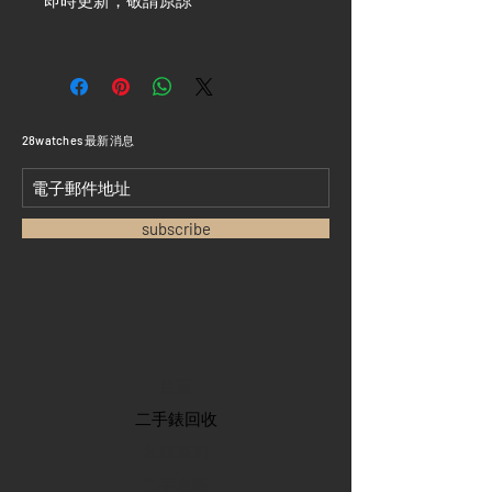
即時更新，敬請原諒 ***
​28watches 最新消息
subscribe
首頁
​二手錶回收
​名錶系列
二手名錶