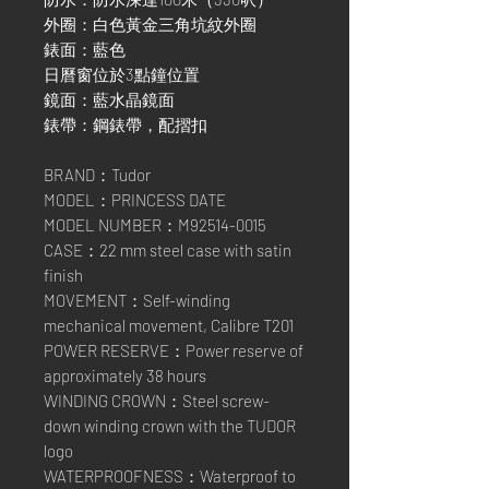
外圈：白色黃金三角坑紋外圈
錶面：藍色
日曆窗位於3點鐘位置
鏡面：藍水晶鏡面
錶帶：鋼錶帶，配摺扣
BRAND：Tudor
MODEL：PRINCESS DATE
MODEL NUMBER：M92514-0015
CASE：22 mm steel case with satin
finish
MOVEMENT：Self-winding
mechanical movement, Calibre T201
POWER RESERVE：Power reserve of
approximately 38 hours
WINDING CROWN：Steel screw-
down winding crown with the TUDOR
logo
WATERPROOFNESS：Waterproof to