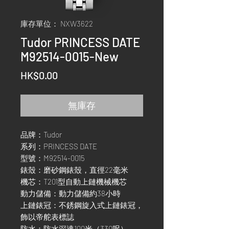
庫存單位： NXW3622
Tudor PRINCESS DATE
M92514-0015-New
價
HK$0.00
格
無庫存
品牌：Tudor
系列：PRINCESS DATE
型號：M92514-0015
錶殼：磨砂鋼錶殼，直徑22毫米
機芯：T201型自動上鏈機械機芯
動力儲備：動力儲備約38小時
上鏈錶冠：不銹鋼旋入式上鏈錶冠，
飾以帝舵表標誌
防水：防水深達100米（330呎）