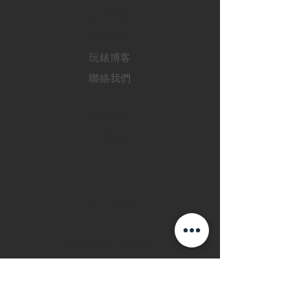
訂購新錶
​維修服務
玩錶博客
聯絡我們
退款政策
私隱政策
FAQ
INSTAGRAM
FACEBOOK
28 Watches 手機程
式