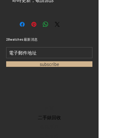
即時更新，敬請原諒 ***
​28watches 最新消息
subscribe
首頁
​二手錶回收
​名錶系列
二手名錶