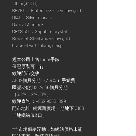
100 m (330 ft)
BEZEL： Fluted bezel in yellow gold
DIAL：Silver mosaic
Date at 3 o’clock
CRYSTAL：Sapphire crystal
Bracelet:Steel and yellow gold
bracelet with folding clasp
經本公司出售Tudor手錶,
保證原裝可上行
歡迎門市交收
AE 12個月分期 （3.8% ）手續費
匯豐&渣打12,24,36個月分期
（6.8%，9%, 11%）
歡迎查詢 ：+852 9550 1899
門市地址: 銅鑼灣廣場一期地下 G10B
「地鐵站B出口」
*** 市場價格浮動，如網站價格未能