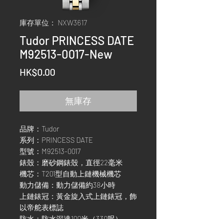
庫存單位： NXW3617
Tudor PRINCESS DATE
M92513-0017-New
價
HK$0.00
格
無庫存
品牌：Tudor
系列：PRINCESS DATE
型號：M92513-0017
錶殼：磨砂鋼錶殼，直徑22毫米
機芯：T201型自動上鏈機械機芯
動力儲備：動力儲備約38小時
上鏈錶冠：黃金旋入式上鏈錶冠，飾
以帝舵表標誌
防水：防水深達100米（330呎）