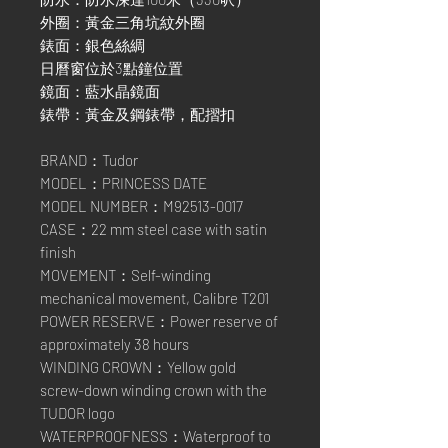
外圈：黃金三角坑紋外圈
錶面：銀色絲綢
日曆窗位於3點鐘位置
鏡面：藍水晶鏡面
錶帶：黃金及鋼錶帶，配摺扣
BRAND：Tudor
MODEL：PRINCESS DATE
MODEL NUMBER：M92513-0017
CASE：22 mm steel case with satin
finish
MOVEMENT：Self-winding
mechanical movement, Calibre T201
POWER RESERVE：Power reserve of
approximately 38 hours
WINDING CROWN：Yellow gold
screw-down winding crown with the
TUDOR logo
WATERPROOFNESS：Waterproof to