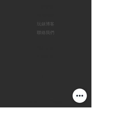
訂購新錶
​維修服務
玩錶博客
聯絡我們
退款政策
私隱政策
FAQ
INSTAGRAM
FACEBOOK
28 Watches 手機程
式