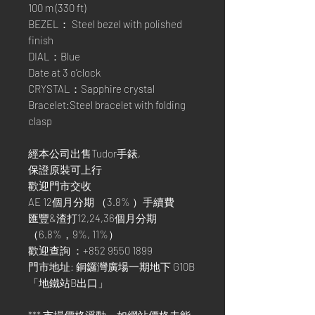
100 m (330 ft)
BEZEL： Steel bezel with polished
finish
DIAL：Blue
Date at 3 o’clock
CRYSTAL：Sapphire crystal
Bracelet:Steel bracelet with folding
clasp
經本公司出售Tudor手錶,
保證原裝可上行
歡迎門市交收
AE 12個月分期 （3.8% ）手續費
匯豐&渣打12,24,36個月分期
（6.8%，9%, 11%）
歡迎查詢 ：+852 9550 1899
門市地址: 銅鑼灣廣場一期地下 G10B
「地鐵站B出口」