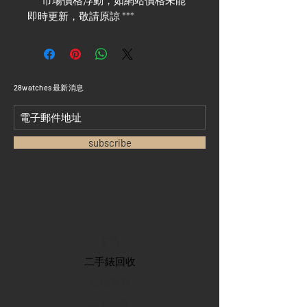
*** 市場價格浮動，如網站價格未能
即時更新，敬請原諒 ***
​28watches 最新消息
subscribe
首頁
​二手錶回收
​名錶系列
二手名錶