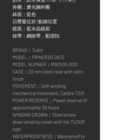
外圈：磨光鋼外圈
錶面：藍色
日曆窗位於3點鐘位置
鏡面：藍水晶鏡面
錶帶：鋼錶帶，配摺扣
BRAND：Tudor
MODEL：PRINCESS DATE
MODEL NUMBER：M92500-0010
CASE：22 mm steel case with satin
finish
MOVEMENT：Self-winding
mechanical movement, Calibre T201
POWER RESERVE：Power reserve of
approximately 38 hours
WINDING CROWN：Steel screw-
down winding crown with the TUDOR
logo
WATERPROOFNESS：Waterproof to