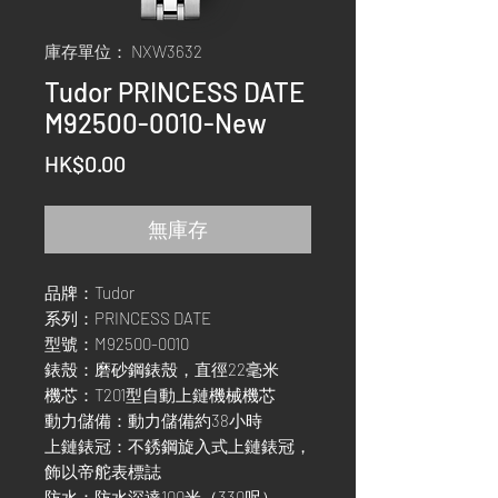
庫存單位： NXW3632
Tudor PRINCESS DATE
M92500-0010-New
價
HK$0.00
格
無庫存
品牌：Tudor
系列：PRINCESS DATE
型號：M92500-0010
錶殼：磨砂鋼錶殼，直徑22毫米
機芯：T201型自動上鏈機械機芯
動力儲備：動力儲備約38小時
上鏈錶冠：不銹鋼旋入式上鏈錶冠，
飾以帝舵表標誌
防水：防水深達100米（330呎）