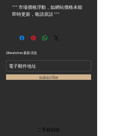
*** 市場價格浮動，如網站價格未能
即時更新，敬請原諒 ***
​28watches 最新消息
subscribe
首頁
​二手錶回收