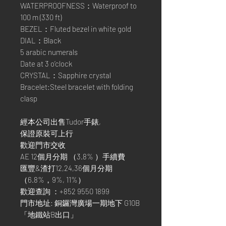
WATERPROOFNESS：Waterproof to
100 m (330 ft)
BEZEL：Fluted bezel in white gold
DIAL：Black
5 arabic numerals
Date at 3 o’clock
CRYSTAL：Sapphire crystal
Bracelet:Steel bracelet with folding
clasp
經本公司出售Tudor手錶,
保證原裝可上行
歡迎門市交收
AE 12個月分期 （3.8% ）手續費
匯豐&渣打12,24,36個月分期
（6.8%，9%, 11%）
歡迎查詢 ：+852 9550 1899
門市地址: 銅鑼灣廣場一期地下 G10B
「地鐵站B出口」