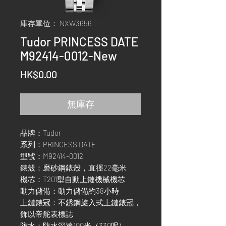
庫存單位： NXW3656
Tudor PRINCESS DATE
M92414-0012-New
價
HK$0.00
格
無庫存
品牌：Tudor
系列：PRINCESS DATE
型號：M92414-0012
錶殼：磨砂鋼錶殼，直徑22毫米
機芯：T201型自動上鏈機械機芯
動力儲備：動力儲備約38小時
上鏈錶冠：不銹鋼旋入式上鏈錶冠，
飾以帝舵表標誌
防水：防水深達100米（330呎）