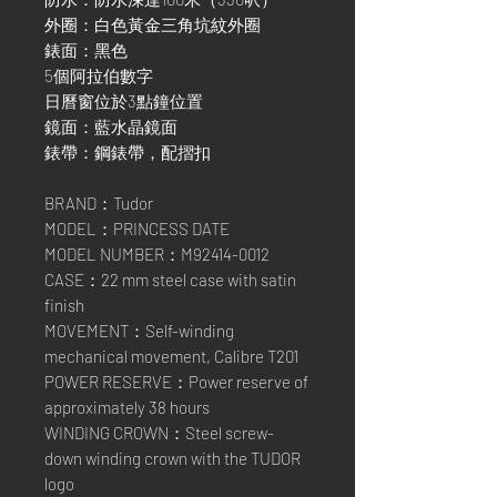
外圈：白色黃金三角坑紋外圈
錶面：黑色
5個阿拉伯數字
日曆窗位於3點鐘位置
鏡面：藍水晶鏡面
錶帶：鋼錶帶，配摺扣
BRAND：Tudor
MODEL：PRINCESS DATE
MODEL NUMBER：M92414-0012
CASE：22 mm steel case with satin
finish
MOVEMENT：Self-winding
mechanical movement, Calibre T201
POWER RESERVE：Power reserve of
approximately 38 hours
WINDING CROWN：Steel screw-
down winding crown with the TUDOR
logo