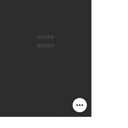
​名錶系列
二手名錶
訂購新錶
​維修服務
玩錶博客
聯絡我們
退款政策
私隱政策
FAQ
INSTAGRAM
FACEBOOK
28 Watches 手機程
式