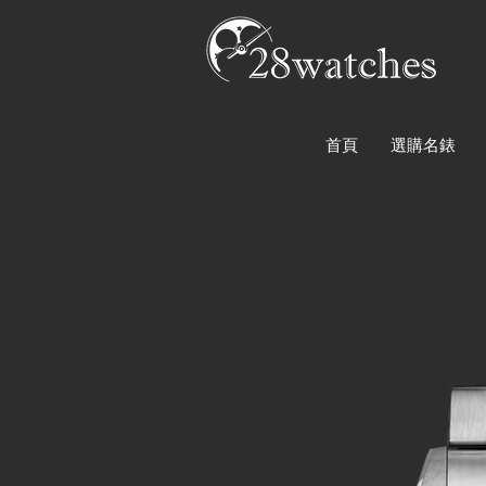
首頁
選購名錶