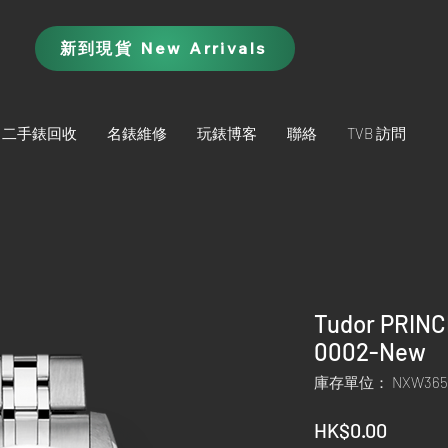
新到現貨 New Arrivals
二手錶回收
名錶維修
玩錶博客
聯絡
TVB 訪問
Tudor PRIN
0002-New
庫存單位： NXW365
價
HK$0.00