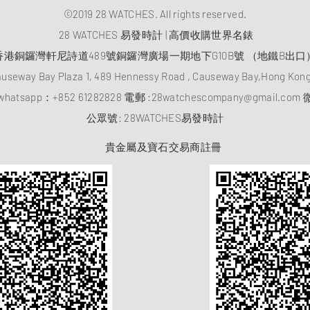
©2019 28 WATCHES. All rights reserved.
28 WATCHES 易發時計 | 高價收購世界名錶
香港銅鑼灣軒尼詩道489號銅鑼灣廣場一期地下G10B號 （地鐵B出口
auseway Bay Plaza 1, 489 Hennessy Road , Causeway Bay,Hong Ko
atsapp：
+852 61282828
電郵 :
28watchescompany@gmail.com
微
​公眾號: 28WATCHES易發時計
貴金屬及寶石交易商註冊