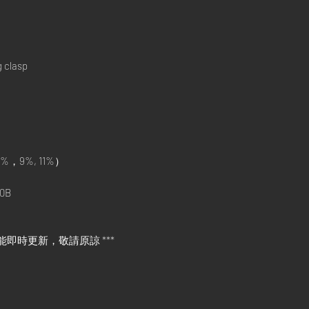
g clasp
%，9%, 11%）
0B
能即時更新，敬請原諒 ***