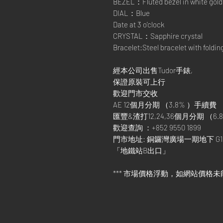
BEZEL：Fluted bezel in white gold
DIAL：Blue
Date at 3 o’clock
CRYSTAL：Sapphire crystal
Bracelet:Steel bracelet with foldin
經本公司出售Tudor手錶,
保證原裝可上行
歡迎門市交收
AE 12個月分期 （3.8% ）手續費
匯豐&渣打12,24,36個月分期 （6.8
歡迎查詢 ：+852 9550 1899
門市地址: 銅鑼灣廣場一期地下 G1
「地鐵站B出口」
*** 市場價格浮動，如網站價格未