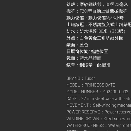
錶殼：磨砂鋼錶殼，直徑22毫米
機芯：T201型自動上鏈機械機芯
動力儲備：動力儲備約38小時
上鏈錶冠：不銹鋼旋入式上鏈錶
防水：防水深達100米（330呎）
外圈：白色黃金三角坑紋外圈
錶面：藍色
日曆窗位於3點鐘位置
鏡面：藍水晶鏡面
錶帶：鋼錶帶，配摺扣
BRAND：Tudor
MODEL：PRINCESS DATE
MODEL NUMBER：M92400-0002
CASE：22 mm steel case with satin
MOVEMENT：Self-winding mechanic
POWER RESERVE：Power reserve of
WINDING CROWN：Steel screw-down
WATERPROOFNESS：Waterproof to 1