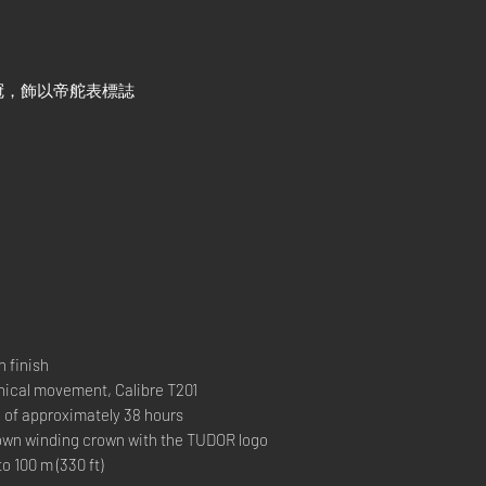
冠，飾以帝舵表標誌
 finish
al movement, Calibre T201
 approximately 38 hours
 winding crown with the TUDOR logo
00 m (330 ft)