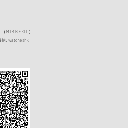
）
ng （MTR B EXIT ）
信: watcheshk