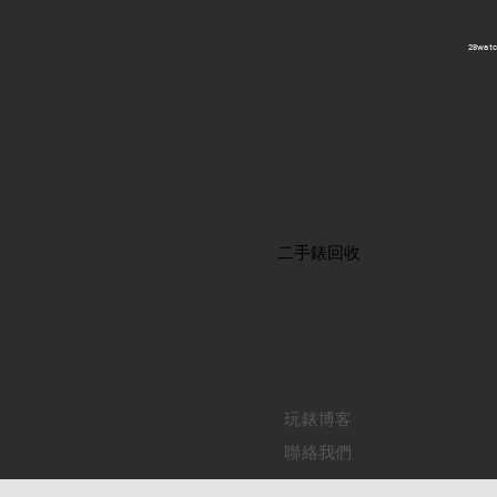
​28wa
首頁
​二手錶回收
​名錶系列
二手名錶
訂購新錶
​維修服務
玩錶博客
聯絡我們