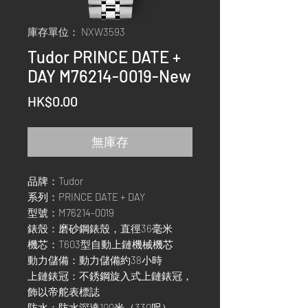
庫存單位： NXW3593
Tudor PRINCE DATE +
DAY M76214-0019-New
價
HK$0.00
格
無庫存
品牌：Tudor
系列：PRINCE DATE + DAY
型號：M76214-0019
錶殼：磨砂鋼錶殼，直徑36毫米
機芯：T603型自動上鏈機械機芯
動力儲備：動力儲備約38小時
上鏈錶冠：不銹鋼旋入式上鏈錶冠，
飾以帝舵表標誌
防水：防水深達100米（330呎）