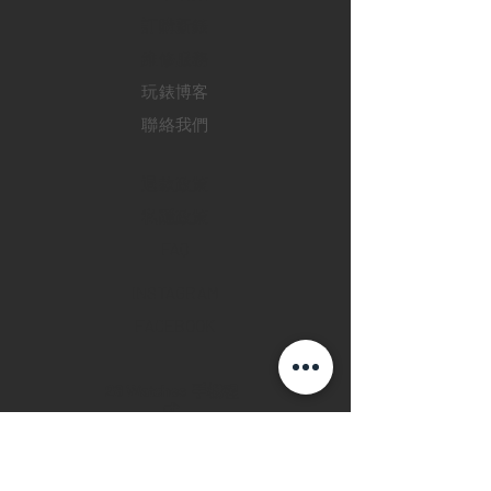
訂購新錶
​維修服務
玩錶博客
聯絡我們
退款政策
私隱政策
FAQ
INSTAGRAM
FACEBOOK
28 Watches 手機程
式