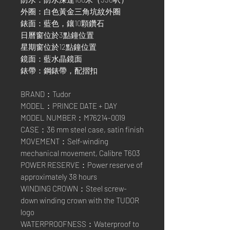
外圈：白色黃金三角坑紋外圈
錶面：藍色，鑲10顆鑽石
日曆窗位於3點鐘位置
星期窗位於12點鐘位置
鏡面：藍水晶鏡面
錶帶：鋼錶帶，配摺扣
BRAND：Tudor
MODEL：PRINCE DATE + DAY
MODEL NUMBER：M76214-0019
CASE：36 mm steel case, satin finish
MOVEMENT：Self-winding
mechanical movement, Calibre T603
POWER RESERVE：Power reserve of
approximately 38 hours
WINDING CROWN：Steel screw-
down winding crown with the TUDOR
logo
WATERPROOFNESS：Waterproof to