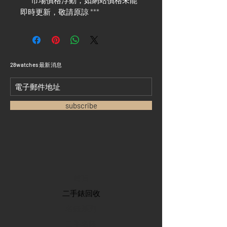
*** 市場價格浮動，如網站價格未能
即時更新，敬請原諒 ***
​28watches 最新消息
subscribe
首頁
​二手錶回收
​名錶系列
二手名錶