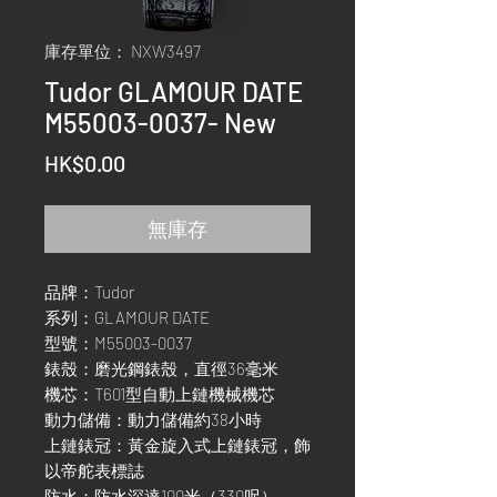
庫存單位： NXW3497
Tudor GLAMOUR DATE
M55003-0037- New
價
HK$0.00
格
無庫存
品牌：Tudor
系列：GLAMOUR DATE
型號：M55003-0037
錶殼：磨光鋼錶殼，直徑36毫米
機芯：T601型自動上鏈機械機芯
動力儲備：動力儲備約38小時
上鏈錶冠：黃金旋入式上鏈錶冠，飾
以帝舵表標誌
防水：防水深達100米（330呎）