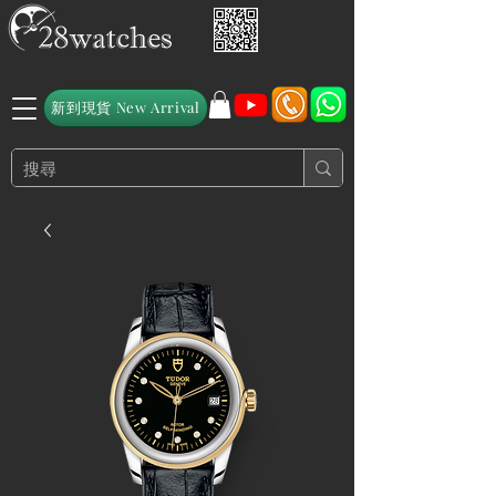
新到現貨 New Arrival