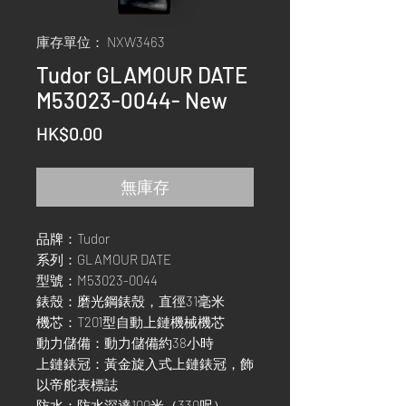
庫存單位： NXW3463
Tudor GLAMOUR DATE
M53023-0044- New
價
HK$0.00
格
無庫存
品牌：Tudor
系列：GLAMOUR DATE
型號：M53023-0044
錶殼：磨光鋼錶殼，直徑31毫米
機芯：T201型自動上鏈機械機芯
動力儲備：動力儲備約38小時
上鏈錶冠：黃金旋入式上鏈錶冠，飾
以帝舵表標誌
防水：防水深達100米（330呎）