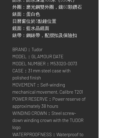
外圈：磨光鋼雙外圈，鑲60顆鑽石
錶面：蛋白色
日曆窗位於3點鐘位置
鏡面：藍水晶鏡面
錶帶：鋼錶帶，配摺扣及保險扣
BRAND：Tudor
MODEL：GLAMOUR DATE
MODEL NUMBER：M53020-0073
CASE：31 mm steel case with
polished finish
MOVEMENT：Self-winding
mechanical movement, Calibre T201
POWER RESERVE：Power reserve of
approximately 38 hours
WINDING CROWN：Steel screw-
down winding crown with the TUDOR
logo
WATERPROOFNESS：Waterproof to