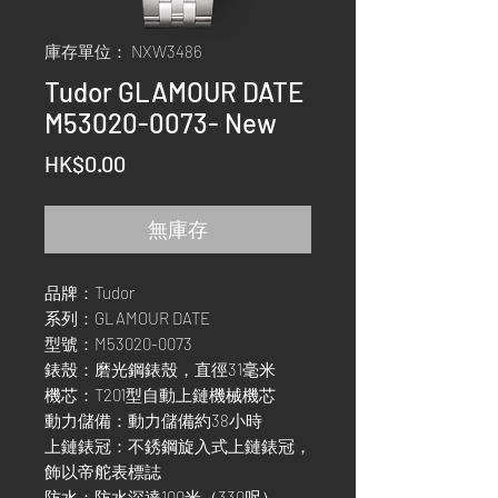
庫存單位： NXW3486
Tudor GLAMOUR DATE
M53020-0073- New
價
HK$0.00
格
無庫存
品牌：Tudor
系列：GLAMOUR DATE
型號：M53020-0073
錶殼：磨光鋼錶殼，直徑31毫米
機芯：T201型自動上鏈機械機芯
動力儲備：動力儲備約38小時
上鏈錶冠：不銹鋼旋入式上鏈錶冠，
飾以帝舵表標誌
防水：防水深達100米（330呎）