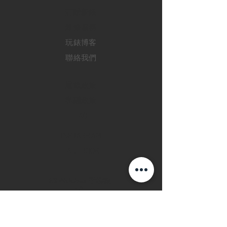
訂購新錶
​維修服務
玩錶博客
聯絡我們
退款政策
私隱政策
FAQ
INSTAGRAM
FACEBOOK
28 Watches 手機程
式