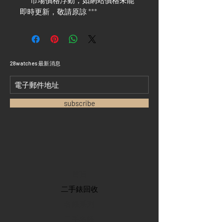
*** 市場價格浮動，如網站價格未能
即時更新，敬請原諒 ***
​28watches 最新消息
subscribe
首頁
​二手錶回收
​名錶系列
二手名錶