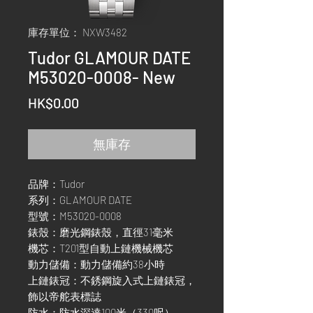
庫存單位： NXW3482
Tudor GLAMOUR DATE
M53020-0008- New
價
HK$0.00
格
無庫存
品牌：Tudor
系列：GLAMOUR DATE
型號：M53020-0008
錶殼：磨光鋼錶殼，直徑31毫米
機芯：T201型自動上鏈機械機芯
動力儲備：動力儲備約38小時
上鏈錶冠：不銹鋼旋入式上鏈錶冠，
飾以帝舵表標誌
防水：防水深達100米（330呎）