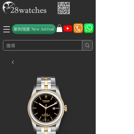
新到現貨 New Arrival