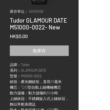
庫存單位： NXW3416
Tudor GLAMOUR DATE
M51000-0022- New
價
HK$0.00
格
無庫存
品牌：Tudor
系列：GLAMOUR DATE
型號：M51000-0022
錶殼：磨光鋼錶殼，直徑26毫米
機芯：T201型自動上鏈機械機芯
動力儲備：動力儲備約38小時
上鏈錶冠：不銹鋼旋入式上鏈錶冠，
飾以帝舵表標誌
防水：防水深達100米（330呎）