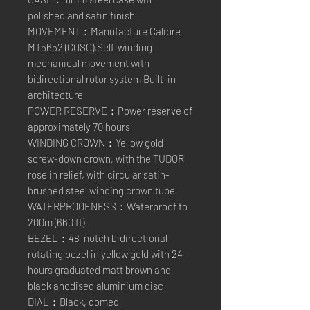
polished and satin finish
MOVEMENT：Manufacture Calibre
MT5652 (COSC),Self-winding
mechanical movement with
bidirectional rotor system Built-in
architecture
POWER RESERVE：Power reserve of
approximately 70 hours
WINDING CROWN：Yellow gold
screw-down crown, with the TUDOR
rose in relief, with circular satin-
brushed steel winding crown tube
WATERPROOFNESS：Waterproof to
200m (660 ft)
BEZEL：48-notch bidirectional
rotating bezel in yellow gold with 24-
hours graduated matt brown and
black anodised aluminium disc
DIAL：Black, domed