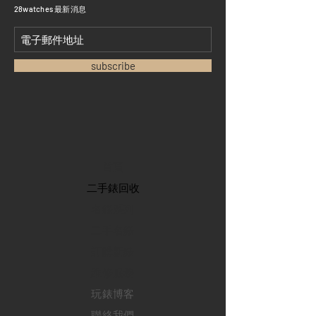
​28watches 最新消息
subscribe
首頁
​二手錶回收
​名錶系列
二手名錶
訂購新錶
​維修服務
玩錶博客
聯絡我們