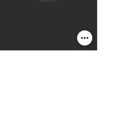
退款政策
私隱政策
FAQ
INSTAGRAM
FACEBOOK
28 Watches 手機程
式
©2019 28 WATCHES. All rights reserved.
28 WATCHES 易發時計 | 高價收購世界名
錶