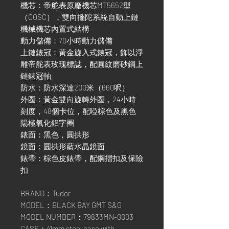
機芯：帝舵表原廠機芯MT5652型
（COSC），雙向擺陀系統自動上鏈
機械機芯內置式結構
動力儲備：70小時動力儲備
上鏈錶冠：黃金旋入式錶冠，飾以浮
雕帝舵表玫瑰標誌，配圓紋磨砂鋼上
鏈錶冠軸
防水：防水深達200米（660呎）
外圈：黃金雙向旋轉外圈，24小時
刻度，48個卡位，配啞棕色及黑色
陽極氧化鋁字圈
錶面：黑色，圓拱形
鏡面：圓拱形藍水晶鏡面
錶帶：棕色皮錶帶，配鋼摺扣及保險
扣
BRAND：Tudor
MODEL：BLACK BAY GMT S&G
MODEL NUMBER：79833MN-0003
CASE：41mm steel case with