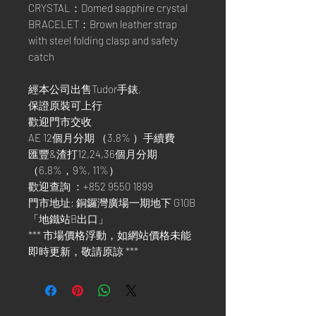
CRYSTAL：Domed sapphire crystal
BRACELET：Brown leather strap
with steel folding clasp and safety
catch
經本公司出售Tudor手錶,
保證原裝可上行
歡迎門市交收
AE 12個月分期 （3.8% ）手續費
匯豐&渣打12,24,36個月分期
（6.8%，9%, 11%）
歡迎查詢 ：+852 9550 1899
門市地址: 銅鑼灣廣場一期地下 G10B
「地鐵站B出口」
*** 市場價格浮動，如網站價格未能
即時更新，敬請原諒 ***