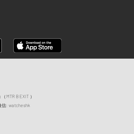
）
ng （MTR B EXIT ）
信: watcheshk