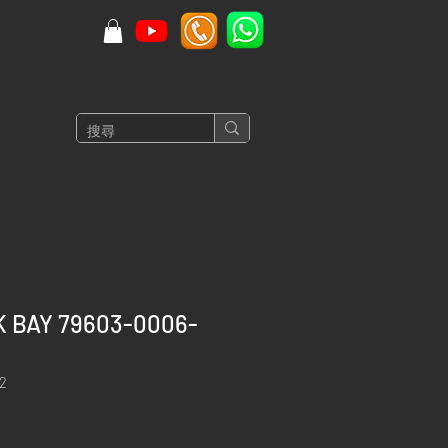
K BAY 79603-0006-
2