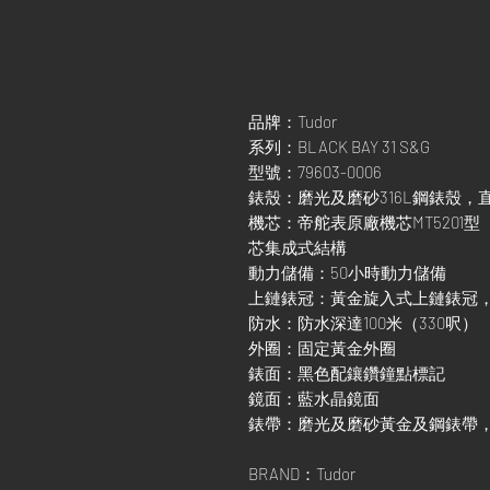
品牌：Tudor
系列：BLACK BAY 31 S&G
型號：79603-0006
錶殼：磨光及磨砂316L鋼錶殼，直
機芯：帝舵表原廠機芯MT5201
芯集成式結構
動力儲備：50小時動力儲備
上鏈錶冠：黃金旋入式上鏈錶冠
防水：防水深達100米（330呎）
外圈：固定黃金外圈
錶面：黑色配鑲鑽鐘點標記
鏡面：藍水晶鏡面
錶帶：磨光及磨砂黃金及鋼錶帶，配
BRAND：Tudor