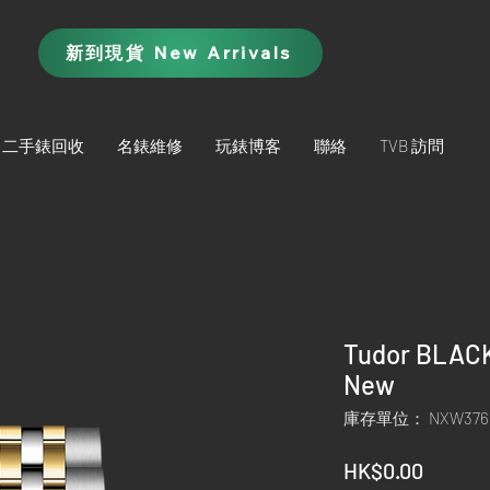
新到現貨 New Arrivals
二手錶回收
名錶維修
玩錶博客
聯絡
TVB 訪問
Tudor BLAC
New
庫存單位： NXW376
價
HK$0.00