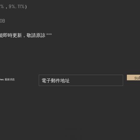
%，9%, 11%）
0B
能即時更新，敬請原諒 ***
su
tches 最新消息
退款政策
私隱政策