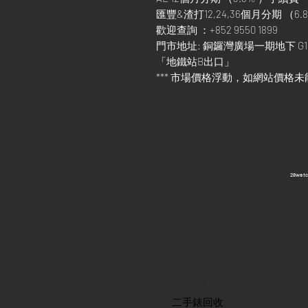
匯豐&渣打12,24,36個月分期 （6.8
歡迎查詢 ：+852 9550 1899
門市地址: 銅鑼灣廣場一期地下 G1
「地鐵站B出口」
*** 市場價格浮動，如網站價格未
​28wa
首頁
​二手錶回收