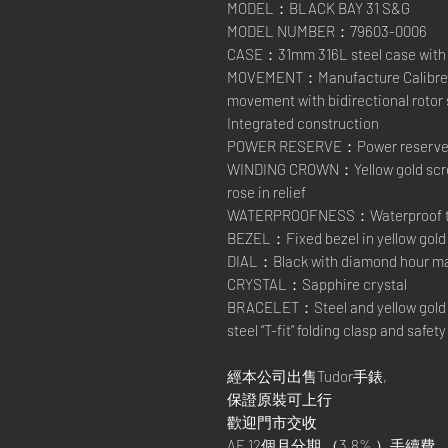
MODEL：BLACK BAY 31 S&G
MODEL NUMBER：79603-0006
CASE：31mm 316L steel case with p
MOVEMENT：Manufacture Calibre M
movement with bidirectional rotor
Integrated construction
POWER RESERVE：Power reserve of
WINDING CROWN：Yellow gold scre
rose in relief
WATERPROOFNESS：Waterproof to 
BEZEL：Fixed bezel in yellow gold
DIAL：Black with diamond hour m
CRYSTAL：Sapphire crystal
BRACELET：Steel and yellow gold br
steel “T-fit” folding clasp and safet
經本公司出售Tudor手錶,
保證原裝可上行
歡迎門市交收
AE 12個月分期 （3.8% ）手續費