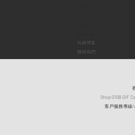
​名錶系列
二手名錶
訂購新錶
​維修服務
玩錶博客
聯絡我們
Shop G10B G/F C
客戶服務專線/wh