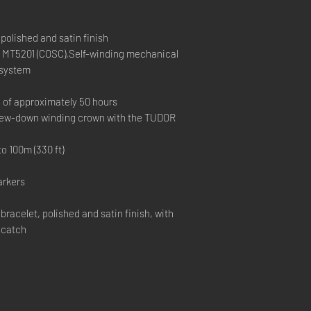
olished and satin finish
T5201 (COSC),Self-winding mechanical
 system
 approximately 50 hours
w-down winding crown with the TUDOR
100m (330 ft)
arkers
acelet, polished and satin finish, with
y catch