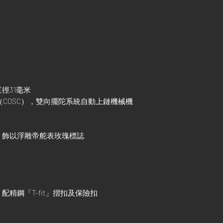
徑31毫米
型（COSC），雙向擺陀系統自動上鏈機械機
，飾以浮雕帝舵表玫瑰標誌
精鋼「T-fit」摺扣及保險扣