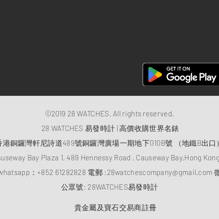
FAQ
28 Watches 手機程式
©2019 28 WATCHES. All rights reserved.
28 WATCHES 易發時計 | 高價收購世界名錶
香港銅鑼灣軒尼詩道489號銅鑼灣廣場一期地下G10B號 （地鐵B出口
auseway Bay Plaza 1, 489 Hennessy Road , Causeway Bay,Hong Ko
atsapp：
+852 61282828
電郵 :
28watchescompany@gmail.com
微
​公眾號: 28WATCHES易發時計
貴金屬及寶石交易商註冊