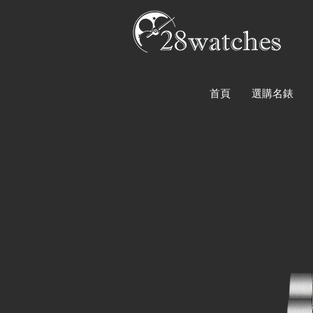
首頁
選購名錶