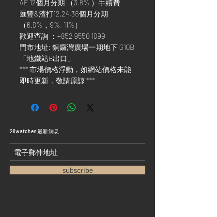
AE 12個月分期 （3.8% ）手續費
匯豐&渣打12,24,36個月分期
（6.8%，9%, 11%）
歡迎查詢 ：+852 9550 1899
門市地址: 銅鑼灣廣場一期地下 G10B
「地鐵站B出口」
*** 市場價格浮動，如網站價格未能
即時更新，敬請原諒 ***
​28watches 最新消息
subscribe