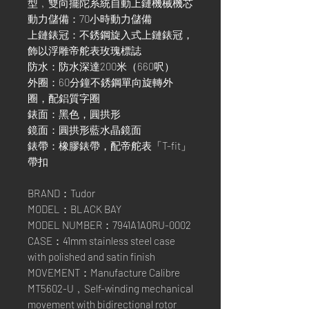
型﹐雙向擺陀系統自動上鏈機械機芯
動力儲備：70小時動力儲備
上鏈錶冠：不銹鋼旋入式上鏈錶冠，
飾以浮雕帝舵表玫瑰標誌
防水：防水深達200米（660呎）
外圈：60分鐘不銹鋼單向旋轉外
圈，配鋁質字圈
錶面：黑色，圓拱形
鏡面：圓拱形藍水晶鏡面
錶帶：橡膠錶帶，配帝舵表「T-fit」
帶扣
BRAND：Tudor
MODEL：BLACK BAY
MODEL NUMBER：7941A1A0RU-0002
CASE：41mm stainless steel case
with polished and satin finish
MOVEMENT：Manufacture Calibre
MT5602-U﹐Self-winding mechanical
movement with bidirectional rotor