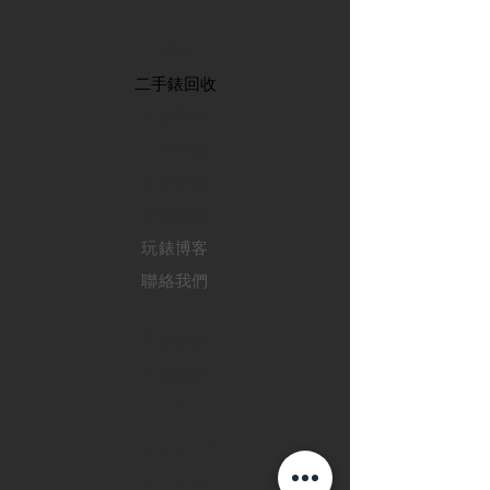
首頁
​二手錶回收
​名錶系列
二手名錶
訂購新錶
​維修服務
玩錶博客
聯絡我們
退款政策
私隱政策
FAQ
INSTAGRAM
FACEBOOK