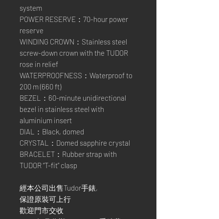
system
POWER RESERVE：70-hour power
reserve
WINDING CROWN：Stainless steel
screw-down crown with the TUDOR
rose in relief
WATERPROOFNESS：Waterproof to
200 m (660 ft)
BEZEL：60-minute unidirectional
bezel in stainless steel with
aluminium insert
DIAL：Black, domed
CRYSTAL：Domed sapphire crystal
BRACELET：Rubber strap with
TUDOR “T-fit” clasp
經本公司出售Tudor手錶,
保證原裝可上行
歡迎門市交收