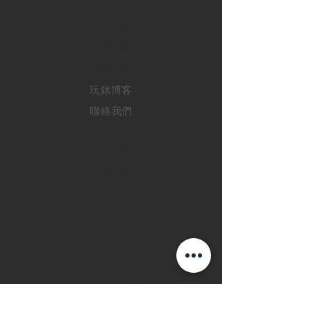
​名錶系列
二手名錶
訂購新錶
​維修服務
玩錶博客
聯絡我們
退款政策
私隱政策
FAQ
INSTAGRAM
FACEBOOK
28 Watches 手機程
式