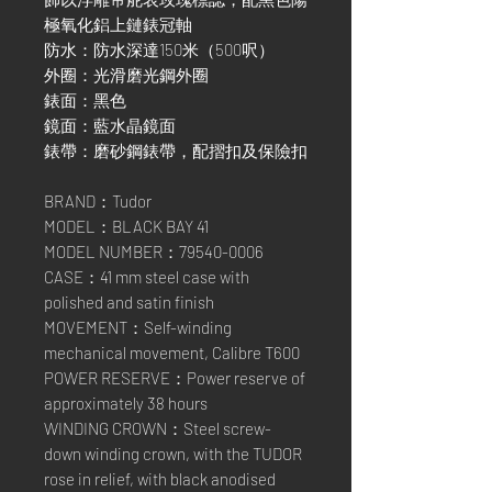
極氧化鋁上鏈錶冠軸
防水：防水深達150米（500呎）
外圈：光滑磨光鋼外圈
錶面：黑色
鏡面：藍水晶鏡面
錶帶：磨砂鋼錶帶，配摺扣及保險扣
BRAND：Tudor
MODEL：BLACK BAY 41
MODEL NUMBER：79540-0006
CASE：41 mm steel case with
polished and satin finish
MOVEMENT：Self-winding
mechanical movement, Calibre T600
POWER RESERVE：Power reserve of
approximately 38 hours
WINDING CROWN：Steel screw-
down winding crown, with the TUDOR
rose in relief, with black anodised