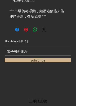
「地鐵站B出口」
*** 市場價格浮動，如網站價格未能
即時更新，敬請原諒 ***
​28watches 最新消息
subscribe
首頁
​二手錶回收