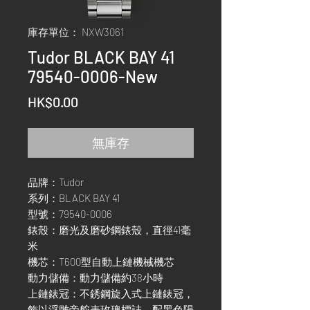
庫存單位： NXW3061
Tudor BLACK BAY 41
79540-0006-New
價
HK$0.00
格
無庫存
品牌：Tudor
系列：BLACK BAY 41
型號：79540-0006
錶殼：磨光及磨砂鋼錶殼，直徑41毫
米
機芯：T600型自動上鏈機械機芯
動力儲備：動力儲備約38小時
上鏈錶冠：不銹鋼旋入式上鏈錶冠，
飾以浮雕帝舵表玫瑰標誌，配黑色陽