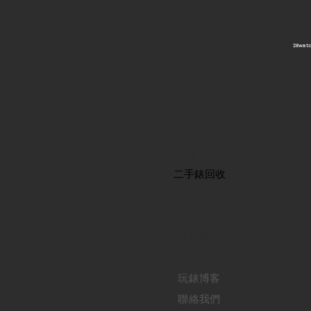
​28wa
首頁
​二手錶回收
​名錶系列
二手名錶
訂購新錶
​維修服務
玩錶博客
聯絡我們