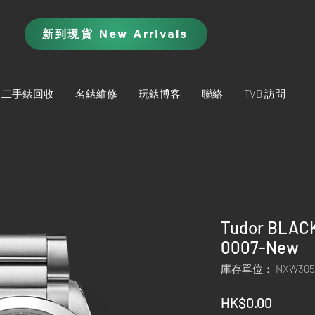
新到現貨 New Arrivals
二手錶回收
名錶維修
玩錶博客
聯絡
TVB 訪問
Tudor BLACK
0007-New
庫存單位： NXW305
價
HK$0.00