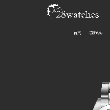
首頁
選購名錶