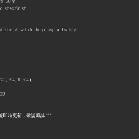
o 150 m
lished finish
 finish, with folding clasp and safety
%，9%, 10.5%）
0B
能即時更新，敬請原諒 ***