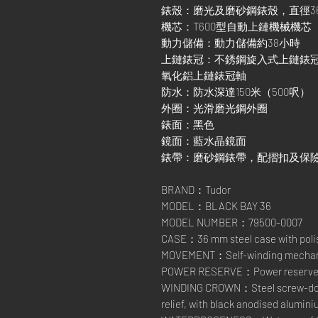
錶殼：磨光及磨砂鋼錶殼，直徑3
機芯：T600型自動上鏈機械機芯
動力儲備：動力儲備約38小時
上鏈錶冠：不銹鋼旋入式上鏈錶
氧化鋁上鏈錶冠軸
防水：防水深達150米（500呎）
外圈：光滑磨光鋼外圈
錶面：黑色
鏡面：藍水晶鏡面
錶帶：磨砂鋼錶帶，配摺扣及保
BRAND：Tudor
MODEL：BLACK BAY 36
MODEL NUMBER：79500-0007
CASE：36 mm steel case with polis
MOVEMENT：Self-winding mechani
POWER RESERVE：Power reserve of
WINDING CROWN：Steel screw-down
relief, with black anodised alumin