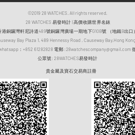
©2019 28 WATCHES. All rights reserved.
28 WATCHES 易發時計 | 高價收購世界名錶
香港銅鑼灣軒尼詩道489號銅鑼灣廣場一期地下G10B號 （地鐵B出口
auseway Bay Plaza 1, 489 Hennessy Road , Causeway Bay,Hong Ko
atsapp：
+852 61282828
電郵 :
28watchescompany@gmail.com
微
​公眾號: 28WATCHES易發時計
貴金屬及寶石交易商註冊