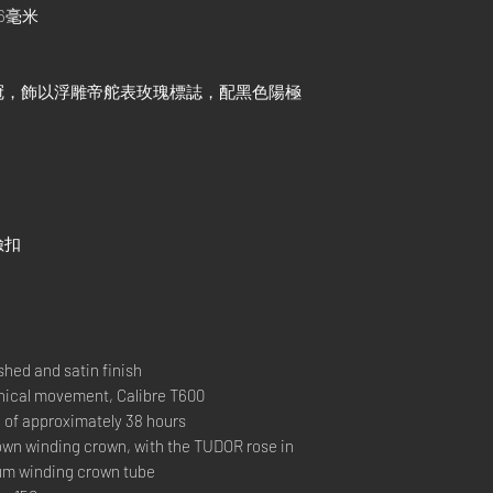
6毫米
冠，飾以浮雕帝舵表玫瑰標誌，配黑色陽極
險扣
hed and satin finish
cal movement, Calibre T600
 approximately 38 hours
 winding crown, with the TUDOR rose in
ium winding crown tube