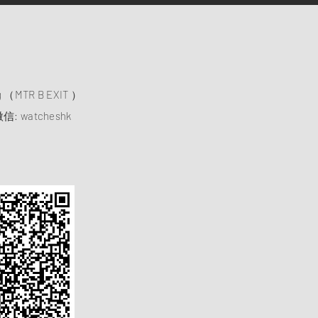
）
ng （MTR B EXIT ）
信: watcheshk